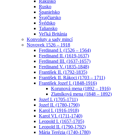
Rakúsko
Rusko
Španielsko
Švajčiarsko
Švédsko
Taliansko
Veľká Británia
Konvoluty a sady mincí
Novovek 1526 – 1918
Ferdinand I. (1526 – 1564)
Ferdinand II. (1619-1637)
Ferdinand III. (1637-1657)
Ferdinand V. (1835-1848)
František II. (1792-1835)
František II. Rákoci (1703 – 1711)
František Jozef I. (1848-1916)
Korunová mena (1892 – 1916)
Zlatníková mena (1848 – 1892)
Jozef I. (1705-1711)
Jozef II. (1780-1790)
Karol I. (1916-1918)
Karol VI. (1711-1740)
Leopold I. (1657-1705)
Leopold II. (1790-1792)
Mária Terézia (1740-1780)