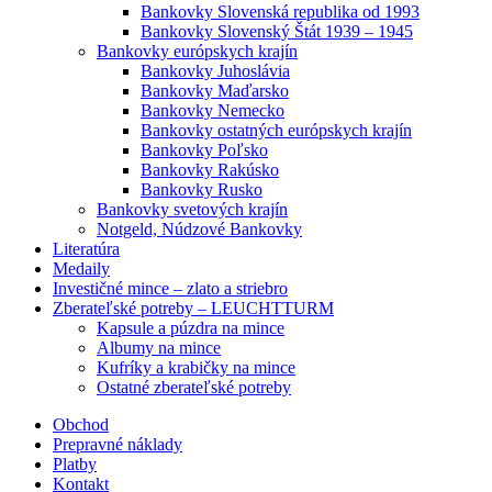
Bankovky Slovenská republika od 1993
Bankovky Slovenský Štát 1939 – 1945
Bankovky európskych krajín
Bankovky Juhoslávia
Bankovky Maďarsko
Bankovky Nemecko
Bankovky ostatných európskych krajín
Bankovky Poľsko
Bankovky Rakúsko
Bankovky Rusko
Bankovky svetových krajín
Notgeld, Núdzové Bankovky
Literatúra
Medaily
Investičné mince – zlato a striebro
Zberateľské potreby – LEUCHTTURM
Kapsule a púzdra na mince
Albumy na mince
Kufríky a krabičky na mince
Ostatné zberateľské potreby
Obchod
Prepravné náklady
Platby
Kontakt