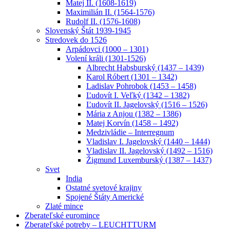
Matej II. (1608-1619)
Maximilián II. (1564-1576)
Rudolf II. (1576-1608)
Slovenský Štát 1939-1945
Stredovek do 1526
Arpádovci (1000 – 1301)
Volení králi (1301-1526)
Albrecht Habsburský (1437 – 1439)
Karol Róbert (1301 – 1342)
Ladislav Pohrobok (1453 – 1458)
Ľudovít I. Veľký (1342 – 1382)
Ľudovít II. Jagelovský (1516 – 1526)
Mária z Anjou (1382 – 1386)
Matej Korvín (1458 – 1492)
Medzivládie – Interregnum
Vladislav I. Jagelovský (1440 – 1444)
Vladislav II. Jagelovský (1492 – 1516)
Žigmund Luxemburský (1387 – 1437)
Svet
India
Ostatné svetové krajiny
Spojené Štáty Americké
Zlaté mince
Zberateľské euromince
Zberateľské potreby – LEUCHTTURM