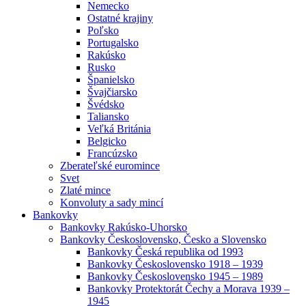
Nemecko
Ostatné krajiny
Poľsko
Portugalsko
Rakúsko
Rusko
Španielsko
Švajčiarsko
Švédsko
Taliansko
Veľká Británia
Belgicko
Francúzsko
Zberateľské euromince
Svet
Zlaté mince
Konvoluty a sady mincí
Bankovky
Bankovky Rakúsko-Uhorsko
Bankovky Československo, Česko a Slovensko
Bankovky Česká republika od 1993
Bankovky Československo 1918 – 1939
Bankovky Československo 1945 – 1989
Bankovky Protektorát Čechy a Morava 1939 –
1945