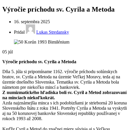
Výročie príchodu sv. Cyrila a Metoda
16. septembra 2025
Pridal
Lukas Stredansky
05
júl
Výročie príchodu sv. Cyrila a Metoda
Dňa 5. júla si pripomíname 1162. výročie príchodu solúnskych
bratov, sv. Cyrila a Metoda na územie Veľkej Moravy, teda aj na
územie dnešného Slovenska. Tematika sv. Cyrila a Metoda bola
námetom pre niekoľko mincí a bankoviek.
Z numizmatického hľadiska boli sv. Cyril a Metod zobrazovaní
na minciach niekoľkokrát.
Azda najznámejšia minca s ich podobizňami je strieborná 20 koruna
Slovenského štátu z roku 1941. Portréty Cyrila a Metoda sa vyskytli
aj na 50 korunovej bankovke Slovenskej republiky používanej v
rokoch 1993 až 2008.
Keďže Cyril a Metod do značnej miery súvisia aj s Veľkou