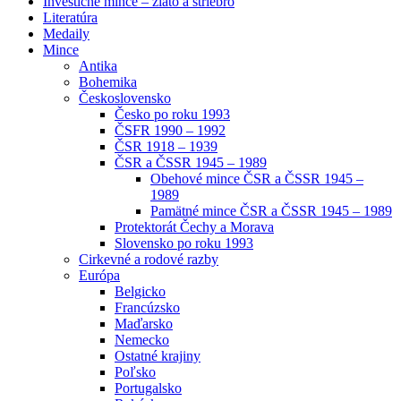
Investičné mince – zlato a striebro
Literatúra
Medaily
Mince
Antika
Bohemika
Československo
Česko po roku 1993
ČSFR 1990 – 1992
ČSR 1918 – 1939
ČSR a ČSSR 1945 – 1989
Obehové mince ČSR a ČSSR 1945 –
1989
Pamätné mince ČSR a ČSSR 1945 – 1989
Protektorát Čechy a Morava
Slovensko po roku 1993
Cirkevné a rodové razby
Európa
Belgicko
Francúzsko
Maďarsko
Nemecko
Ostatné krajiny
Poľsko
Portugalsko