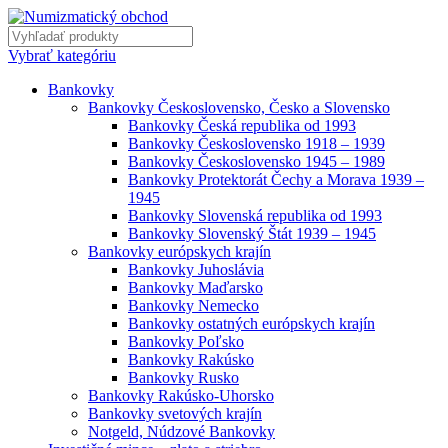
Vybrať kategóriu
Bankovky
Bankovky Československo, Česko a Slovensko
Bankovky Česká republika od 1993
Bankovky Československo 1918 – 1939
Bankovky Československo 1945 – 1989
Bankovky Protektorát Čechy a Morava 1939 –
1945
Bankovky Slovenská republika od 1993
Bankovky Slovenský Štát 1939 – 1945
Bankovky európskych krajín
Bankovky Juhoslávia
Bankovky Maďarsko
Bankovky Nemecko
Bankovky ostatných európskych krajín
Bankovky Poľsko
Bankovky Rakúsko
Bankovky Rusko
Bankovky Rakúsko-Uhorsko
Bankovky svetových krajín
Notgeld, Núdzové Bankovky