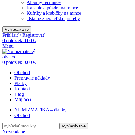
Albumy na mince
Kapsule a púzdra na mince
Kufríky a krabičky na mince
Ostatné zberateľské potreby
Vyhľadávanie
Prihlásiť / Registrovať
0
položiek
0.00
€
Menu
0
položiek
0.00
€
Obchod
Prepravné náklady
Platby
Kontakt
Blog
Môj účet
NUMIZMATIKA – články
Obchod
Vyhľadávanie
Nezaradené