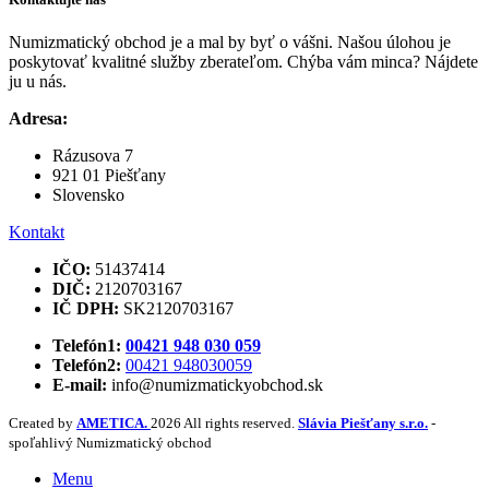
Numizmatický obchod je a mal by byť o vášni. Našou úlohou je
poskytovať kvalitné služby zberateľom. Chýba vám minca? Nájdete
ju u nás.
Adresa:
Rázusova 7
921 01 Piešťany
Slovensko
Kontakt
IČO:
51437414
DIČ:
2120703167
IČ DPH:
SK2120703167
Telefón1:
00421 948 030 059
Telefón2:
00421 948030059
E-mail:
info@numizmatickyobchod.sk
Created by
AMETICA.
2026 All rights reserved.
Slávia Piešťany s.r.o.
-
spoľahlivý Numizmatický obchod
Menu