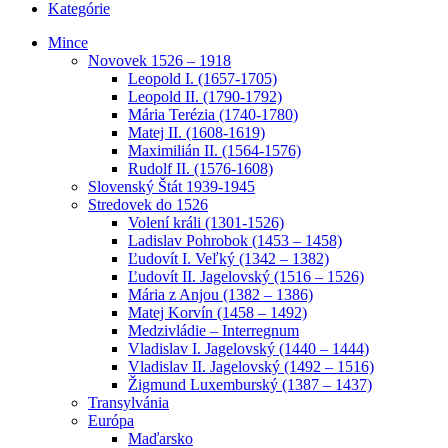
Kategórie
Mince
Novovek 1526 – 1918
Leopold I. (1657-1705)
Leopold II. (1790-1792)
Mária Terézia (1740-1780)
Matej II. (1608-1619)
Maximilián II. (1564-1576)
Rudolf II. (1576-1608)
Slovenský Štát 1939-1945
Stredovek do 1526
Volení králi (1301-1526)
Ladislav Pohrobok (1453 – 1458)
Ľudovít I. Veľký (1342 – 1382)
Ľudovít II. Jagelovský (1516 – 1526)
Mária z Anjou (1382 – 1386)
Matej Korvín (1458 – 1492)
Medzivládie – Interregnum
Vladislav I. Jagelovský (1440 – 1444)
Vladislav II. Jagelovský (1492 – 1516)
Žigmund Luxemburský (1387 – 1437)
Transylvánia
Európa
Maďarsko