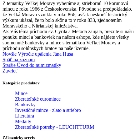
Z tematiky Veľkej Moravy vyberáme aj striebornú 10 korunovú
mincu z roku 1966 z Československa. Pôvodne sa predpokladalo,
že Veľká Morava vznikla v roku 866, avšak neskorší historický
výskum ukázal, že to bolo skôr a to v roku 833, zjednotením
Moravského a Nitrianskej kniežatstva.
Ak Vás téma príchodu sv. Cyrila a Metoda zaujala, prezrite si našu
ponuku mincí a bankoviek na našom eshope, kde nájdete všetky
spomenuté bankovky a mince s tematikou Veľkej Moravy a
príchodu solúnskych bratov na naše územie.
Novšie
Výročie upálenia Jána Husa
Späť na zoznam
Staršie
Úvod do numizmatiky
Zavrieť
Kategórie produktov
Mince
Zberateľské euromince
Bankovky
Investičné mince - zlato a striebro
Literatúra
Medaily
Zberateľské potreby - LEUCHTTURM
Zákaznícky servis