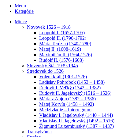
Menu
Kategórie
Mince
Novovek 1526 – 1918
Leopold I. (1657-1705)
Leopold II. (1790-1792)
Mária Terézia (1740-1780)
Matej II. (1608-1619)
Maximilián II. (1564-1576)
Rudolf II. (1576-1608)
Slovenský Štát 1939-1945
Stredovek do 1526
Volení králi (1301-1526)
Ladislav Pohrobok (1453 – 1458)
Ľudovít I. Veľký (1342 – 1382)
Ľudovít II. Jagelovský (1516 – 1526)
Mária z Anjou (1382 – 1386)
Matej Korvín (1458 – 1492)
Medzivládie – Interregnum
Vladislav I. Jagelovský (1440 – 1444)
Vladislav II. Jagelovský (1492 – 1516)
Žigmund Luxemburský (1387 – 1437)
Transylvánia