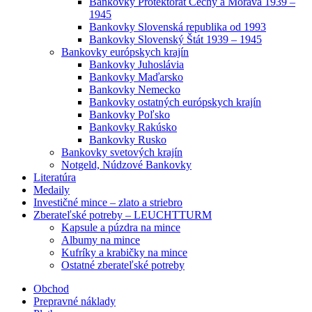
Bankovky Protektorát Čechy a Morava 1939 –
1945
Bankovky Slovenská republika od 1993
Bankovky Slovenský Štát 1939 – 1945
Bankovky európskych krajín
Bankovky Juhoslávia
Bankovky Maďarsko
Bankovky Nemecko
Bankovky ostatných európskych krajín
Bankovky Poľsko
Bankovky Rakúsko
Bankovky Rusko
Bankovky svetových krajín
Notgeld, Núdzové Bankovky
Literatúra
Medaily
Investičné mince – zlato a striebro
Zberateľské potreby – LEUCHTTURM
Kapsule a púzdra na mince
Albumy na mince
Kufríky a krabičky na mince
Ostatné zberateľské potreby
Obchod
Prepravné náklady