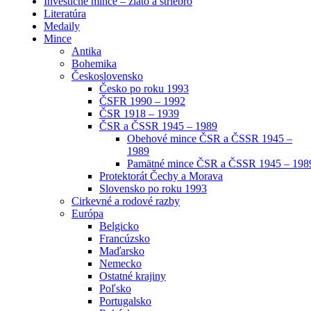
Investičné mince – zlato a striebro
Literatúra
Medaily
Mince
Antika
Bohemika
Československo
Česko po roku 1993
ČSFR 1990 – 1992
ČSR 1918 – 1939
ČSR a ČSSR 1945 – 1989
Obehové mince ČSR a ČSSR 1945 –
1989
Pamätné mince ČSR a ČSSR 1945 – 198
Protektorát Čechy a Morava
Slovensko po roku 1993
Cirkevné a rodové razby
Európa
Belgicko
Francúzsko
Maďarsko
Nemecko
Ostatné krajiny
Poľsko
Portugalsko