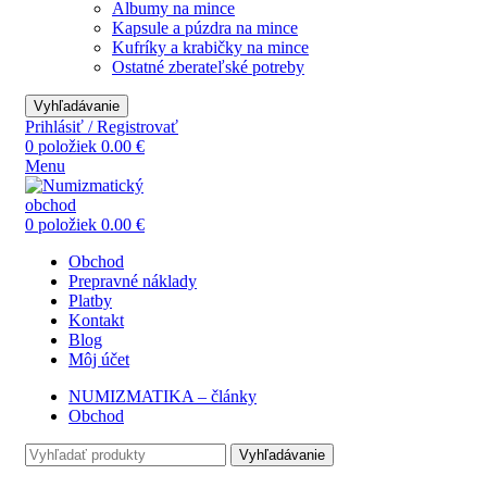
Albumy na mince
Kapsule a púzdra na mince
Kufríky a krabičky na mince
Ostatné zberateľské potreby
Vyhľadávanie
Prihlásiť / Registrovať
0
položiek
0.00
€
Menu
0
položiek
0.00
€
Obchod
Prepravné náklady
Platby
Kontakt
Blog
Môj účet
NUMIZMATIKA – články
Obchod
Vyhľadávanie