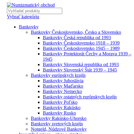
Vybrať kategóriu
Bankovky
Bankovky Československo, Česko a Slovensko
Bankovky Česká republika od 1993
Bankovky Československo 1918 – 1939
Bankovky Československo 1945 – 1989
Bankovky Protektorát Čechy a Morava 1939 –
1945
Bankovky Slovenská republika od 1993
Bankovky Slovenský Štát 1939 – 1945
Bankovky európskych krajín
Bankovky Juhoslávia
Bankovky Maďarsko
Bankovky Nemecko
Bankovky ostatných európskych krajín
Bankovky Poľsko
Bankovky Rakúsko
Bankovky Rusko
Bankovky Rakúsko-Uhorsko
Bankovky svetových krajín
Notgeld, Núdzové Bankovky