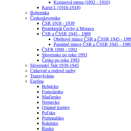
Korunová mena (1892 - 1916)
Karol I. (1916-1918)
Bohemika
Československo
ČSR 1918 - 1939
Protektorát Čechy a Morava
ČSR a ČSSR 1945 - 1989
Obehové mince ČSR a ČSSR 1945 - 198
Pamätné mince ČSR a ČSSR 1945 - 198
ČSFR 1990 - 1992
Slovensko po roku 1993
Česko po roku 1993
Slovenský Štát 1939-1945
Cirkevné a rodové razby
Transylvánia
Európa
Belgicko
Francúzsko
Maďarsko
Nemecko
Ostatné krajiny
Poľsko
Portugalsko
Rakúsko
Rusko