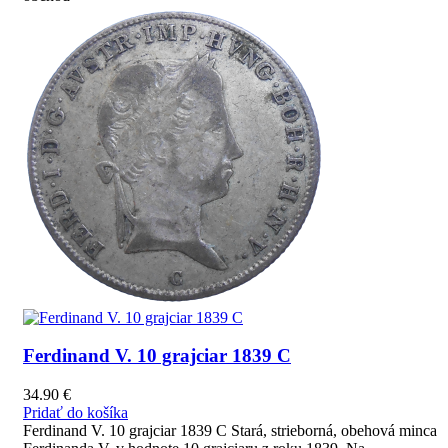
Ferdinand V. 10 grajciar 1839 C
34.90
€
Pridať do košíka
Ferdinand V. 10 grajciar 1839 C Stará, strieborná, obehová minca