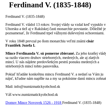
Ferdinand V. (1835-1848)
Ferdinand V. (1835-1848)
Ferdinand V. vládol 13 rokov. Svojej vlády sa vzdal keď vypuklo v
Uhorsku a tiež aj v Rakúskej časti monarchie povstanie. Dôležité je
poznamenať, že Ferdinand trpel vážnymi duševnými ochoreniami.
V roku 1848 prevzal po ňom monarchiu veľmi známi
cisár
František Jozefa I.
Mince Ferdinanda V. sú pomerne zbierané.
Za jeho kratšej vlád
sa razilo viacero druhov strieborných, medených, ale aj zlatých
mincí. U nás nájdete predovšetkým pestrú ponuku medených a
strieborných mincí tohto panovníka.
Pokiaľ hľadáte konkrétnu mincu Ferdinand V. a nedarí sa Vám ju
nájsť, kľudne nám napíšte na a my sa pokúsime danú mincu zohna
Mail: info@numizmatickyobchod.sk
Váš www.numizmatickyobchod.sk
Domov
Mince
Novovek 1526 - 1918
Ferdinand V. (1835-1848)