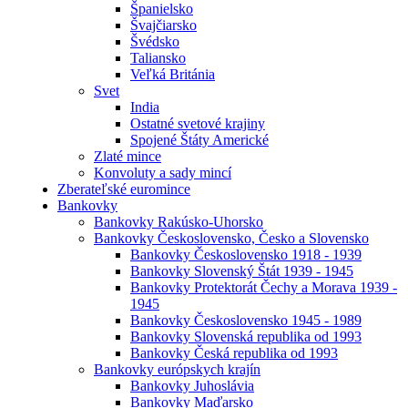
Španielsko
Švajčiarsko
Švédsko
Taliansko
Veľká Británia
Svet
India
Ostatné svetové krajiny
Spojené Štáty Americké
Zlaté mince
Konvoluty a sady mincí
Zberateľské euromince
Bankovky
Bankovky Rakúsko-Uhorsko
Bankovky Československo, Česko a Slovensko
Bankovky Československo 1918 - 1939
Bankovky Slovenský Štát 1939 - 1945
Bankovky Protektorát Čechy a Morava 1939 -
1945
Bankovky Československo 1945 - 1989
Bankovky Slovenská republika od 1993
Bankovky Česká republika od 1993
Bankovky európskych krajín
Bankovky Juhoslávia
Bankovky Maďarsko