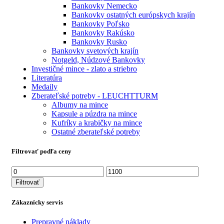
Bankovky Nemecko
Bankovky ostatných európskych krajín
Bankovky Poľsko
Bankovky Rakúsko
Bankovky Rusko
Bankovky svetových krajín
Notgeld, Núdzové Bankovky
Investičné mince - zlato a striebro
Literatúra
Medaily
Zberateľské potreby - LEUCHTTURM
Albumy na mince
Kapsule a púzdra na mince
Kufríky a krabičky na mince
Ostatné zberateľské potreby
Filtrovať podľa ceny
Minimálna
Maximálna
cena
cena
Filtrovať
Zákaznícky servis
Prepravné náklady