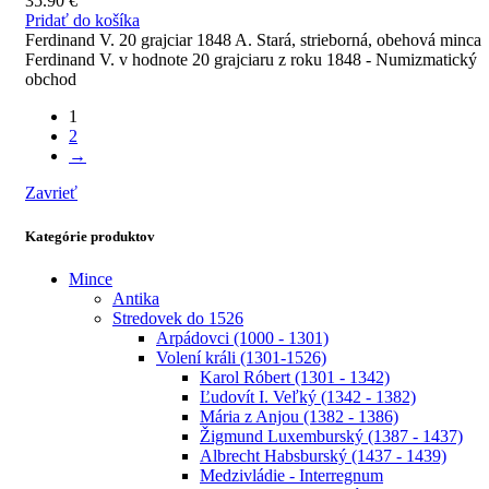
35.90
€
Pridať do košíka
Ferdinand V. 20 grajciar 1848 A. Stará, strieborná, obehová minca
Ferdinand V. v hodnote 20 grajciaru z roku 1848 - Numizmatický
obchod
1
2
→
Zavrieť
Kategórie produktov
Mince
Antika
Stredovek do 1526
Arpádovci (1000 - 1301)
Volení králi (1301-1526)
Karol Róbert (1301 - 1342)
Ľudovít I. Veľký (1342 - 1382)
Mária z Anjou (1382 - 1386)
Žigmund Luxemburský (1387 - 1437)
Albrecht Habsburský (1437 - 1439)
Medzivládie - Interregnum