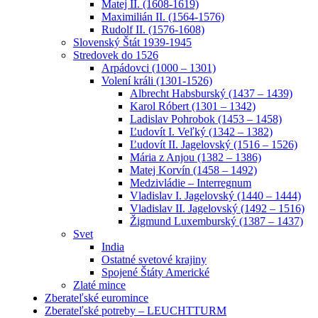
Matej II. (1608-1619)
Maximilián II. (1564-1576)
Rudolf II. (1576-1608)
Slovenský Štát 1939-1945
Stredovek do 1526
Arpádovci (1000 – 1301)
Volení králi (1301-1526)
Albrecht Habsburský (1437 – 1439)
Karol Róbert (1301 – 1342)
Ladislav Pohrobok (1453 – 1458)
Ľudovít I. Veľký (1342 – 1382)
Ľudovít II. Jagelovský (1516 – 1526)
Mária z Anjou (1382 – 1386)
Matej Korvín (1458 – 1492)
Medzivládie – Interregnum
Vladislav I. Jagelovský (1440 – 1444)
Vladislav II. Jagelovský (1492 – 1516)
Žigmund Luxemburský (1387 – 1437)
Svet
India
Ostatné svetové krajiny
Spojené Štáty Americké
Zlaté mince
Zberateľské euromince
Zberateľské potreby – LEUCHTTURM