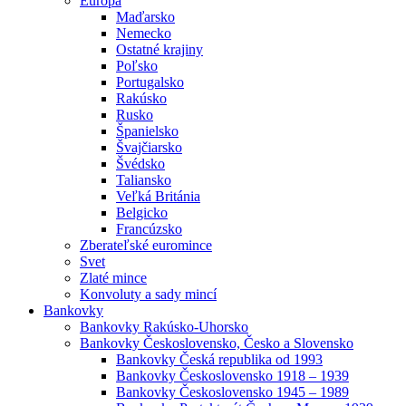
Európa
Maďarsko
Nemecko
Ostatné krajiny
Poľsko
Portugalsko
Rakúsko
Rusko
Španielsko
Švajčiarsko
Švédsko
Taliansko
Veľká Británia
Belgicko
Francúzsko
Zberateľské euromince
Svet
Zlaté mince
Konvoluty a sady mincí
Bankovky
Bankovky Rakúsko-Uhorsko
Bankovky Československo, Česko a Slovensko
Bankovky Česká republika od 1993
Bankovky Československo 1918 – 1939
Bankovky Československo 1945 – 1989