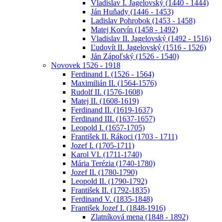
Vladislav I. Jagelovský (1440 - 1444)
Ján Huňady (1446 - 1453)
Ladislav Pohrobok (1453 - 1458)
Matej Korvín (1458 - 1492)
Vladislav II. Jagelovský (1492 - 1516)
Ľudovít II. Jagelovský (1516 - 1526)
Ján Zápoľský (1526 - 1540)
Novovek 1526 - 1918
Ferdinand I. (1526 - 1564)
Maximilián II. (1564-1576)
Rudolf II. (1576-1608)
Matej II. (1608-1619)
Ferdinand II. (1619-1637)
Ferdinand III. (1637-1657)
Leopold I. (1657-1705)
František II. Rákoci (1703 - 1711)
Jozef I. (1705-1711)
Karol VI. (1711-1740)
Mária Terézia (1740-1780)
Jozef II. (1780-1790)
Leopold II. (1790-1792)
František II. (1792-1835)
Ferdinand V. (1835-1848)
František Jozef I. (1848-1916)
Zlatníková mena (1848 - 1892)