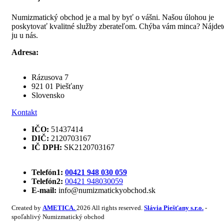
Numizmatický obchod je a mal by byť o vášni. Našou úlohou je
poskytovať kvalitné služby zberateľom. Chýba vám minca? Nájdet
ju u nás.
Adresa:
Rázusova 7
921 01 Piešťany
Slovensko
Kontakt
IČO:
51437414
DIČ:
2120703167
IČ DPH:
SK2120703167
Telefón1:
00421 948 030 059
Telefón2:
00421 948030059
E-mail:
info@numizmatickyobchod.sk
Created by
AMETICA.
2026 All rights reserved.
Slávia Piešťany s.r.o.
-
spoľahlivý Numizmatický obchod