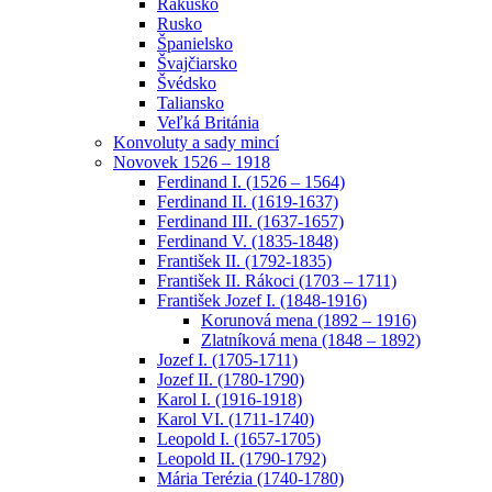
Rakúsko
Rusko
Španielsko
Švajčiarsko
Švédsko
Taliansko
Veľká Británia
Konvoluty a sady mincí
Novovek 1526 – 1918
Ferdinand I. (1526 – 1564)
Ferdinand II. (1619-1637)
Ferdinand III. (1637-1657)
Ferdinand V. (1835-1848)
František II. (1792-1835)
František II. Rákoci (1703 – 1711)
František Jozef I. (1848-1916)
Korunová mena (1892 – 1916)
Zlatníková mena (1848 – 1892)
Jozef I. (1705-1711)
Jozef II. (1780-1790)
Karol I. (1916-1918)
Karol VI. (1711-1740)
Leopold I. (1657-1705)
Leopold II. (1790-1792)
Mária Terézia (1740-1780)