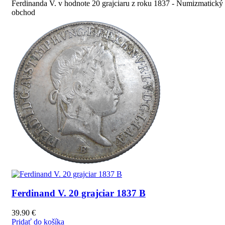
Ferdinanda V. v hodnote 20 grajciaru z roku 1837 - Numizmatický
obchod
Ferdinand V. 20 grajciar 1837 B
39.90
€
Pridať do košíka