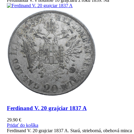
Ferdinanda V. v hodnote 10 grajciaru z roku 1839. Na
Ferdinand V. 20 grajciar 1837 A
29.90
€
Pridať do košíka
Ferdinand V. 20 grajciar 1837 A. Stará, strieborná, obehová minca