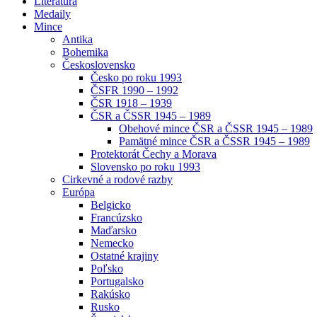
Literatúra
Medaily
Mince
Antika
Bohemika
Československo
Česko po roku 1993
ČSFR 1990 – 1992
ČSR 1918 – 1939
ČSR a ČSSR 1945 – 1989
Obehové mince ČSR a ČSSR 1945 – 1989
Pamätné mince ČSR a ČSSR 1945 – 1989
Protektorát Čechy a Morava
Slovensko po roku 1993
Cirkevné a rodové razby
Európa
Belgicko
Francúzsko
Maďarsko
Nemecko
Ostatné krajiny
Poľsko
Portugalsko
Rakúsko
Rusko