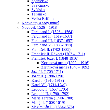
Španielsko
Švajčiarsko
Švédsko
Taliansko
Veľká Británia
Konvoluty a sady mincí
Novovek 1526 – 1918
Ferdinand I. (1526 – 1564)
Ferdinand II. (1619-1637)
Ferdinand III. (1637-1657)
Ferdinand V. (1835-1848)
František II. (1792-1835)
František II. Rákoci (1703 – 1711)
František Jozef I. (1848-1916)
Korunová mena (1892 – 1916)
Zlatníková mena (1848 – 1892)
Jozef I. (1705-1711)
Jozef II. (1780-1790)
Karol I. (1916-1918)
Karol VI. (1711-1740)
Leopold I. (1657-1705)
Leopold II. (1790-1792)
Mária Terézia (1740-1780)
Matej II. (1608-1619)
Maximilián II. (1564-1576)