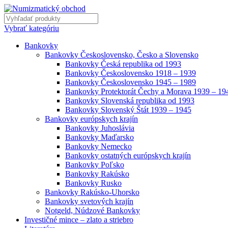
Vybrať kategóriu
Bankovky
Bankovky Československo, Česko a Slovensko
Bankovky Česká republika od 1993
Bankovky Československo 1918 – 1939
Bankovky Československo 1945 – 1989
Bankovky Protektorát Čechy a Morava 1939 – 19
Bankovky Slovenská republika od 1993
Bankovky Slovenský Štát 1939 – 1945
Bankovky európskych krajín
Bankovky Juhoslávia
Bankovky Maďarsko
Bankovky Nemecko
Bankovky ostatných európskych krajín
Bankovky Poľsko
Bankovky Rakúsko
Bankovky Rusko
Bankovky Rakúsko-Uhorsko
Bankovky svetových krajín
Notgeld, Núdzové Bankovky
Investičné mince – zlato a striebro