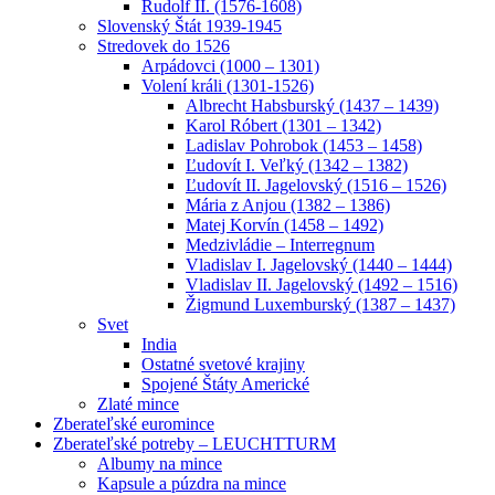
Rudolf II. (1576-1608)
Slovenský Štát 1939-1945
Stredovek do 1526
Arpádovci (1000 – 1301)
Volení králi (1301-1526)
Albrecht Habsburský (1437 – 1439)
Karol Róbert (1301 – 1342)
Ladislav Pohrobok (1453 – 1458)
Ľudovít I. Veľký (1342 – 1382)
Ľudovít II. Jagelovský (1516 – 1526)
Mária z Anjou (1382 – 1386)
Matej Korvín (1458 – 1492)
Medzivládie – Interregnum
Vladislav I. Jagelovský (1440 – 1444)
Vladislav II. Jagelovský (1492 – 1516)
Žigmund Luxemburský (1387 – 1437)
Svet
India
Ostatné svetové krajiny
Spojené Štáty Americké
Zlaté mince
Zberateľské euromince
Zberateľské potreby – LEUCHTTURM
Albumy na mince
Kapsule a púzdra na mince