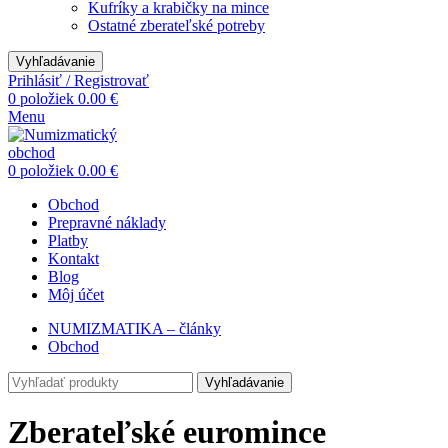
Kufríky a krabičky na mince
Ostatné zberateľské potreby
Vyhľadávanie
Prihlásiť / Registrovať
0
položiek
0.00
€
Menu
0
položiek
0.00
€
Obchod
Prepravné náklady
Platby
Kontakt
Blog
Môj účet
NUMIZMATIKA – články
Obchod
Vyhľadávanie
Zberateľské euromince