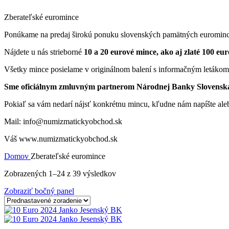
Zberateľské euromince
Ponúkame na predaj širokú ponuku slovenských pamätných eurominc
Nájdete u nás strieborné
10 a 20 eurové mince, ako aj zlaté 100 eu
Všetky mince posielame v originálnom balení s informačným letákom. V
Sme oficiálnym zmluvným partnerom Národnej Banky Slovenska 
Pokiaľ sa vám nedarí nájsť konkrétnu mincu, kľudne nám napíšte aleb
Mail: info@numizmatickyobchod.sk
Váš www.numizmatickyobchod.sk
Domov
Zberateľské euromince
Zobrazených 1–24 z 39 výsledkov
Zobraziť bočný panel