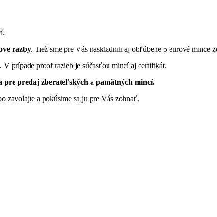
í.
rové razby
. Tiež sme pre Vás naskladnili aj obľúbene 5 eurové mince z
 prípade proof razieb je súčasťou mincí aj certifikát.
pre predaj zberateľských a pamätných mincí.
o zavolajte a pokúsime sa ju pre Vás zohnať.