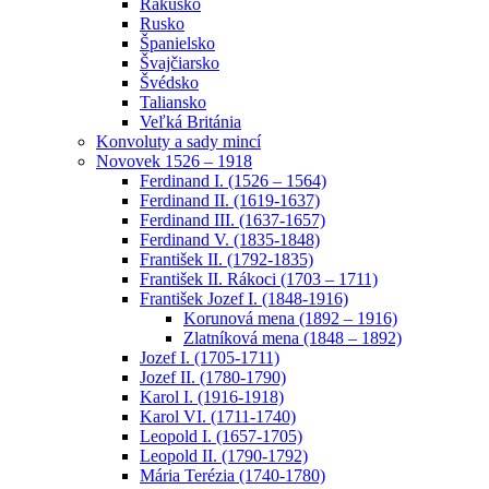
Rakúsko
Rusko
Španielsko
Švajčiarsko
Švédsko
Taliansko
Veľká Británia
Konvoluty a sady mincí
Novovek 1526 – 1918
Ferdinand I. (1526 – 1564)
Ferdinand II. (1619-1637)
Ferdinand III. (1637-1657)
Ferdinand V. (1835-1848)
František II. (1792-1835)
František II. Rákoci (1703 – 1711)
František Jozef I. (1848-1916)
Korunová mena (1892 – 1916)
Zlatníková mena (1848 – 1892)
Jozef I. (1705-1711)
Jozef II. (1780-1790)
Karol I. (1916-1918)
Karol VI. (1711-1740)
Leopold I. (1657-1705)
Leopold II. (1790-1792)
Mária Terézia (1740-1780)