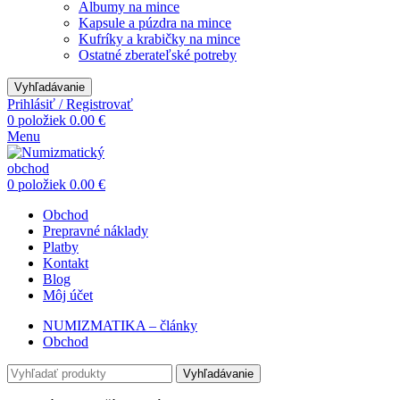
Albumy na mince
Kapsule a púzdra na mince
Kufríky a krabičky na mince
Ostatné zberateľské potreby
Vyhľadávanie
Prihlásiť / Registrovať
0
položiek
0.00
€
Menu
0
položiek
0.00
€
Obchod
Prepravné náklady
Platby
Kontakt
Blog
Môj účet
NUMIZMATIKA – články
Obchod
Vyhľadávanie