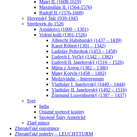
Matej II. (1608-1619)
Maximilián II. (1564-1576)
Rudolf II. (1576-1608)
Slovenský Štát 1939-1945
Stredovek do 1526
Arpádovci (1000 – 1301)
Volení králi (1301-1526)
Albrecht Habsburský (1437 – 1439)
Karol Róbert (1301 – 1342)
Ladislav Pohrobok (1453 – 1458)
Ľudovít I. Veľký (1342 – 1382)
Ľudovít II. Jagelovský (1516 – 1526)
Mária z Anjou (1382 – 1386)
Matej Korvín (1458 – 1492)
Medzivládie – Interregnum
Vladislav I. Jagelovský (1440 – 1444)
Vladislav II. Jagelovský (1492 – 1516)
Žigmund Luxemburský (1387 – 1437)
Svet
India
Ostatné svetové krajiny
Spojené Štáty Americké
Zlaté mince
Zberateľské euromince
Zberateľské potreby – LEUCHTTURM