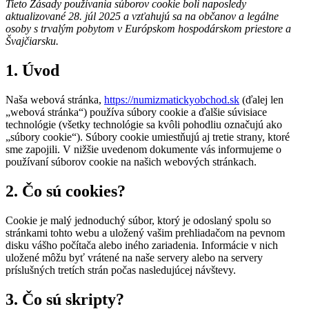
Tieto Zásady používania súborov cookie boli naposledy
aktualizované 28. júl 2025 a vzťahujú sa na občanov a legálne
osoby s trvalým pobytom v Európskom hospodárskom priestore a
Švajčiarsku.
1. Úvod
Naša webová stránka,
https://numizmatickyobchod.sk
(ďalej len
„webová stránka“) používa súbory cookie a ďalšie súvisiace
technológie (všetky technológie sa kvôli pohodliu označujú ako
„súbory cookie“). Súbory cookie umiestňujú aj tretie strany, ktoré
sme zapojili. V nižšie uvedenom dokumente vás informujeme o
používaní súborov cookie na našich webových stránkach.
2. Čo sú cookies?
Cookie je malý jednoduchý súbor, ktorý je odoslaný spolu so
stránkami tohto webu a uložený vašim prehliadačom na pevnom
disku vášho počítača alebo iného zariadenia. Informácie v nich
uložené môžu byť vrátené na naše servery alebo na servery
príslušných tretích strán počas nasledujúcej návštevy.
3. Čo sú skripty?