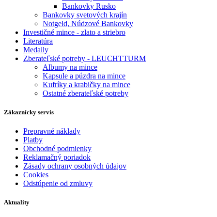
Bankovky Rusko
Bankovky svetových krajín
Notgeld, Núdzové Bankovky
Investičné mince - zlato a striebro
Literatúra
Medaily
Zberateľské potreby - LEUCHTTURM
Albumy na mince
Kapsule a púzdra na mince
Kufríky a krabičky na mince
Ostatné zberateľské potreby
Zákaznícky servis
Prepravné náklady
Platby
Obchodné podmienky
Reklamačný poriadok
Zásady ochrany osobných údajov
Cookies
Odstúpenie od zmluvy
Aktuality