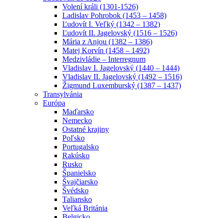
Volení králi (1301-1526)
Ladislav Pohrobok (1453 – 1458)
Ľudovít I. Veľký (1342 – 1382)
Ľudovít II. Jagelovský (1516 – 1526)
Mária z Anjou (1382 – 1386)
Matej Korvín (1458 – 1492)
Medzivládie – Interregnum
Vladislav I. Jagelovský (1440 – 1444)
Vladislav II. Jagelovský (1492 – 1516)
Žigmund Luxemburský (1387 – 1437)
Transylvánia
Európa
Maďarsko
Nemecko
Ostatné krajiny
Poľsko
Portugalsko
Rakúsko
Rusko
Španielsko
Švajčiarsko
Švédsko
Taliansko
Veľká Británia
Belgicko