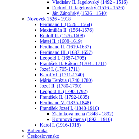
Vladislav II. Jagelovský (1492 - 1516)
Ľudovít II. Jagelovský (1516 - 1526)
Ján Zápoľský (1526 - 1540)
Novovek 1526 - 1918
Ferdinand I. (1526 - 1564)
Maximilián II. (1564-1576)
Rudolf II. (1576-1608)
Matej II. (1608-1619)
Ferdinand II. (1619-1637)
Ferdinand III. (1637-1657)
Leopold I. (1657-1705)
František II. Rákoci (1703 - 1711)
Jozef I. (1705-1711)
Karol VI. (1711-1740)
Mária Terézia (1740-1780)
Jozef II. (1780-1790)
Leopold II. (1790-1792)
František II. (1792-1835)
Ferdinand V. (1835-1848)
František Jozef I. (1848-1916)
Zlatníková mena (1848 - 1892)
Korunová mena (1892 - 1916)
Karol I. (1916-1918)
Bohemika
Československo