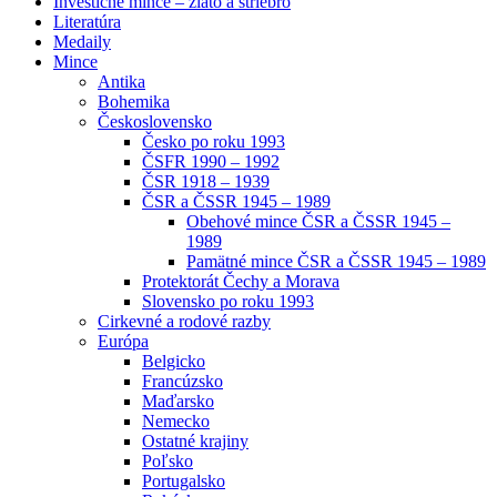
Investičné mince – zlato a striebro
Literatúra
Medaily
Mince
Antika
Bohemika
Československo
Česko po roku 1993
ČSFR 1990 – 1992
ČSR 1918 – 1939
ČSR a ČSSR 1945 – 1989
Obehové mince ČSR a ČSSR 1945 –
1989
Pamätné mince ČSR a ČSSR 1945 – 1989
Protektorát Čechy a Morava
Slovensko po roku 1993
Cirkevné a rodové razby
Európa
Belgicko
Francúzsko
Maďarsko
Nemecko
Ostatné krajiny
Poľsko
Portugalsko