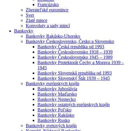
Francúzsko
Zberateľské euromince
Svet
Zlaté mince
Konvoluty a sady mincí
Bankovky
Bankovky Rakúsko-Uhorsko
Bankovky Československo, Česko a Slovensko
Bankovky Česká republika od 1993
Bankovky Československo 1918 – 1939
Bankovky Československo 1945 – 1989
Bankovky Protektorát Čechy a Morava 1939 –
1945
Bankovky Slovenská republika od 1993
Bankovky Slovenský Štát 1939 – 1945
Bankovky európskych krajín
Bankovky Juhoslávia
Bankovky Maďarsko
Bankovky Nemecko
Bankovky ostatných európskych krajín
Bankovky Poľsko
Bankovky Rakúsko
Bankovky Rusko
Bankovky svetových krajín
Notgeld, Núdzové Bankovky