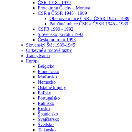
ČSR 1918 - 1939
Protektorát Čechy a Morava
ČSR a ČSSR 1945 - 1989
Obehové mince ČSR a ČSSR 1945 - 1989
Pamätné mince ČSR a ČSSR 1945 - 1989
ČSFR 1990 - 1992
Slovensko po roku 1993
Česko po roku 1993
Slovenský Štát 1939-1945
Cirkevné a rodové razby
Transylvánia
Európa
Belgicko
Francúzsko
Maďarsko
Nemecko
Ostatné krajiny
Poľsko
Portugalsko
Rakúsko
Rusko
Španielsko
Švajčiarsko
Švédsko
Taliansko