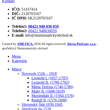
Kontakt
IČO:
51437414
DIČ:
2120703167
IČ DPH:
SK2120703167
Telefón1:
00421 948 030 059
Telefón2:
00421 948030059
E-mail:
info@numizmatickyobchod.sk
Created by
AMETICA.
2026 All rights reserved.
Slávia Piešťany s.r.o.
-
spoľahlivý Numizmatický obchod
Menu
Kategórie
Mince
Novovek 1526 – 1918
Leopold I. (1657-1705)
Leopold II. (1790-1792)
Mária Terézia (1740-1780)
Matej II. (1608-1619)
Maximilián II. (1564-1576)
Rudolf II. (1576-1608)
Slovenský Štát 1939-1945
Stredovek do 1526