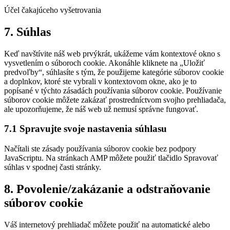
Účel čakajúceho vyšetrovania
Consent
7. Súhlas
to
service
Keď navštívite náš web prvýkrát, ukážeme vám kontextové okno s
rôzne
vysvetlením o súboroch cookie. Akonáhle kliknete na „Uložiť
predvoľby“, súhlasíte s tým, že použijeme kategórie súborov cookie
a doplnkov, ktoré ste vybrali v kontextovom okne, ako je to
popísané v týchto zásadách používania súborov cookie. Používanie
súborov cookie môžete zakázať prostredníctvom svojho prehliadača,
ale upozorňujeme, že náš web už nemusí správne fungovať.
7.1 Spravujte svoje nastavenia súhlasu
Načítali ste zásady používania súborov cookie bez podpory
JavaScriptu. Na stránkach AMP môžete použiť tlačidlo Spravovať
súhlas v spodnej časti stránky.
8. Povolenie/zakázanie a odstraňovanie
súborov cookie
Váš internetový prehliadač môžete použiť na automatické alebo