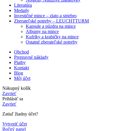
Literatúra
Medaily
Investičné mince – zlato a striebro
Zberateľské potreby – LEUCHTTURM
Kapsule a púzdra na mince
Albumy na mince
Kufríky a krabičky na mince
Ostatné zberateľské potreby
Obchod
Prepravné náklady
Platby
Kontakt
Blog
Môj účet
Nákupný košík
Zavrieť
Prihlásiť sa
Zavrieť
Zatiaľ žiadny účet?
Vytvoriť účet
Bočný panel