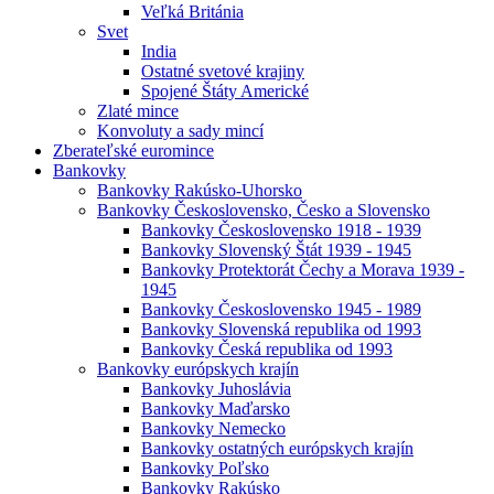
Veľká Británia
Svet
India
Ostatné svetové krajiny
Spojené Štáty Americké
Zlaté mince
Konvoluty a sady mincí
Zberateľské euromince
Bankovky
Bankovky Rakúsko-Uhorsko
Bankovky Československo, Česko a Slovensko
Bankovky Československo 1918 - 1939
Bankovky Slovenský Štát 1939 - 1945
Bankovky Protektorát Čechy a Morava 1939 -
1945
Bankovky Československo 1945 - 1989
Bankovky Slovenská republika od 1993
Bankovky Česká republika od 1993
Bankovky európskych krajín
Bankovky Juhoslávia
Bankovky Maďarsko
Bankovky Nemecko
Bankovky ostatných európskych krajín
Bankovky Poľsko
Bankovky Rakúsko