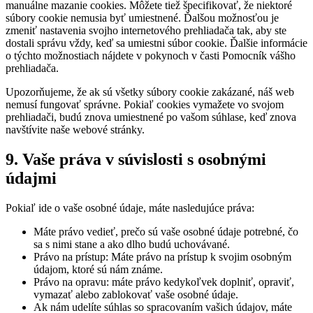
manuálne mazanie cookies. Môžete tiež špecifikovať, že niektoré
súbory cookie nemusia byť umiestnené. Ďalšou možnosťou je
zmeniť nastavenia svojho internetového prehliadača tak, aby ste
dostali správu vždy, keď sa umiestni súbor cookie. Ďalšie informácie
o týchto možnostiach nájdete v pokynoch v časti Pomocník vášho
prehliadača.
Upozorňujeme, že ak sú všetky súbory cookie zakázané, náš web
nemusí fungovať správne. Pokiaľ cookies vymažete vo svojom
prehliadači, budú znova umiestnené po vašom súhlase, keď znova
navštívite naše webové stránky.
9. Vaše práva v súvislosti s osobnými
údajmi
Pokiaľ ide o vaše osobné údaje, máte nasledujúce práva:
Máte právo vedieť, prečo sú vaše osobné údaje potrebné, čo
sa s nimi stane a ako dlho budú uchovávané.
Právo na prístup: Máte právo na prístup k svojim osobným
údajom, ktoré sú nám známe.
Právo na opravu: máte právo kedykoľvek doplniť, opraviť,
vymazať alebo zablokovať vaše osobné údaje.
Ak nám udelíte súhlas so spracovaním vašich údajov, máte