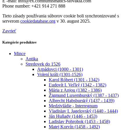
E -mail:
info@
ex.com
numismatics-slovakia.com
Phone number: +421 914 271 888
Tieto zásady používania súborov cookie boli synchronizované s
serverom
cookiedatabase.org
v 30. august 2025.
Zavrieť
Kategórie produktov
Mince
Antika
Stredovek do 1526
Arpádovci (1000 - 1301)
Volení králi (1301-1526)
Karol Róbert (1301 - 1342)
Ľudovít I. Veľký (1342 - 1382)
Mária z Anjou (1382 - 1386)
Žigmund Luxemburský (1387 - 1437)
Albrecht Habsburský (1437 - 1439)
Medzivládie - Interregnum
Vladislav I. Jagelovský (1440 - 1444)
Ján Huňady (1446 - 1453)
Ladislav Pohrobok (1453 - 1458)
Matej Korvín (1458 - 1492)