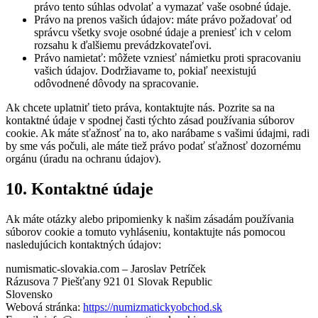
právo tento súhlas odvolať a vymazať vaše osobné údaje.
Právo na prenos vašich údajov: máte právo požadovať od
správcu všetky svoje osobné údaje a preniesť ich v celom
rozsahu k ďalšiemu prevádzkovateľovi.
Právo namietať: môžete vzniesť námietku proti spracovaniu
vašich údajov. Dodržiavame to, pokiaľ neexistujú
odôvodnené dôvody na spracovanie.
Ak chcete uplatniť tieto práva, kontaktujte nás. Pozrite sa na
kontaktné údaje v spodnej časti týchto zásad používania súborov
cookie. Ak máte sťažnosť na to, ako narábame s vašimi údajmi, radi
by sme vás počuli, ale máte tiež právo podať sťažnosť dozornému
orgánu (úradu na ochranu údajov).
10. Kontaktné údaje
Ak máte otázky alebo pripomienky k našim zásadám používania
súborov cookie a tomuto vyhláseniu, kontaktujte nás pomocou
nasledujúcich kontaktných údajov:
numismatic-slovakia.com – Jaroslav Petríček
Rázusova 7 Piešťany 921 01 Slovak Republic
Slovensko
Webová stránka:
https://numizmatickyobchod.sk