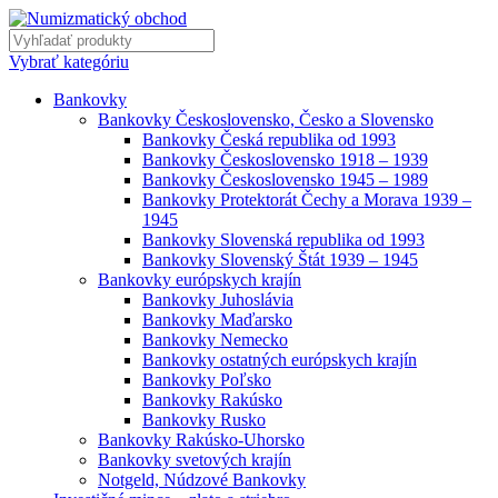
Vybrať kategóriu
Bankovky
Bankovky Československo, Česko a Slovensko
Bankovky Česká republika od 1993
Bankovky Československo 1918 – 1939
Bankovky Československo 1945 – 1989
Bankovky Protektorát Čechy a Morava 1939 –
1945
Bankovky Slovenská republika od 1993
Bankovky Slovenský Štát 1939 – 1945
Bankovky európskych krajín
Bankovky Juhoslávia
Bankovky Maďarsko
Bankovky Nemecko
Bankovky ostatných európskych krajín
Bankovky Poľsko
Bankovky Rakúsko
Bankovky Rusko
Bankovky Rakúsko-Uhorsko
Bankovky svetových krajín
Notgeld, Núdzové Bankovky