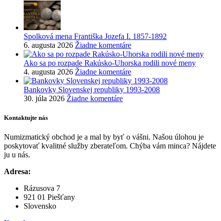
Spolková mena Františka Jozefa I. 1857-1892
6. augusta 2026
Žiadne komentáre
Ako sa po rozpade Rakúsko-Uhorska rodili nové meny
4. augusta 2026
Žiadne komentáre
Bankovky Slovenskej republiky 1993-2008
30. júla 2026
Žiadne komentáre
Kontaktujte nás
Numizmatický obchod je a mal by byť o vášni. Našou úlohou je
poskytovať kvalitné služby zberateľom. Chýba vám minca? Nájdete
ju u nás.
Adresa:
Rázusova 7
921 01 Piešťany
Slovensko