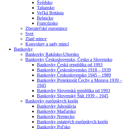
Švédsko
Taliansko
Veľká Británia
Belgicko
Francúzsko
Zberateľské euromince
Svet
Zlaté mince
Konvoluty a sady mincí
Bankovky
Bankovky Rakúsko-Uhorsko
Bankovky Československo, Česko a Slovensko
Bankovky Česká republika od 1993
Bankovky Československo 1918 – 1939
Bankovky Československo 1945 – 1989
Bankovky Protektorát Čechy a Morava 1939 –
1945
Bankovky Slovenská republika od 1993
Bankovky Slovenský Štát 1939 – 1945
Bankovky európskych krajín
Bankovky Juhoslávia
Bankovky Maďarsko
Bankovky Nemecko
Bankovky ostatných európskych krajín
Bankovky Poľsko