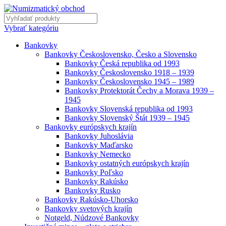
Vybrať kategóriu
Bankovky
Bankovky Československo, Česko a Slovensko
Bankovky Česká republika od 1993
Bankovky Československo 1918 – 1939
Bankovky Československo 1945 – 1989
Bankovky Protektorát Čechy a Morava 1939 –
1945
Bankovky Slovenská republika od 1993
Bankovky Slovenský Štát 1939 – 1945
Bankovky európskych krajín
Bankovky Juhoslávia
Bankovky Maďarsko
Bankovky Nemecko
Bankovky ostatných európskych krajín
Bankovky Poľsko
Bankovky Rakúsko
Bankovky Rusko
Bankovky Rakúsko-Uhorsko
Bankovky svetových krajín
Notgeld, Núdzové Bankovky