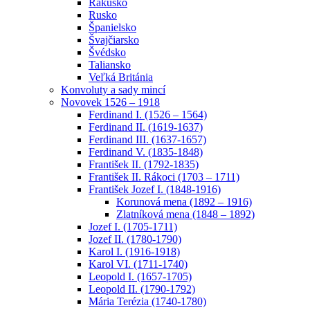
Rakúsko
Rusko
Španielsko
Švajčiarsko
Švédsko
Taliansko
Veľká Británia
Konvoluty a sady mincí
Novovek 1526 – 1918
Ferdinand I. (1526 – 1564)
Ferdinand II. (1619-1637)
Ferdinand III. (1637-1657)
Ferdinand V. (1835-1848)
František II. (1792-1835)
František II. Rákoci (1703 – 1711)
František Jozef I. (1848-1916)
Korunová mena (1892 – 1916)
Zlatníková mena (1848 – 1892)
Jozef I. (1705-1711)
Jozef II. (1780-1790)
Karol I. (1916-1918)
Karol VI. (1711-1740)
Leopold I. (1657-1705)
Leopold II. (1790-1792)
Mária Terézia (1740-1780)