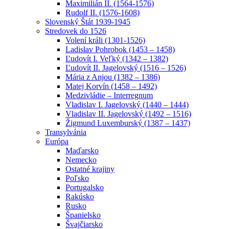
Maximilián II. (1564-1576)
Rudolf II. (1576-1608)
Slovenský Štát 1939-1945
Stredovek do 1526
Volení králi (1301-1526)
Ladislav Pohrobok (1453 – 1458)
Ľudovít I. Veľký (1342 – 1382)
Ľudovít II. Jagelovský (1516 – 1526)
Mária z Anjou (1382 – 1386)
Matej Korvín (1458 – 1492)
Medzivládie – Interregnum
Vladislav I. Jagelovský (1440 – 1444)
Vladislav II. Jagelovský (1492 – 1516)
Žigmund Luxemburský (1387 – 1437)
Transylvánia
Európa
Maďarsko
Nemecko
Ostatné krajiny
Poľsko
Portugalsko
Rakúsko
Rusko
Španielsko
Švajčiarsko