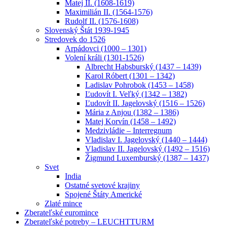
Matej II. (1608-1619)
Maximilián II. (1564-1576)
Rudolf II. (1576-1608)
Slovenský Štát 1939-1945
Stredovek do 1526
Arpádovci (1000 – 1301)
Volení králi (1301-1526)
Albrecht Habsburský (1437 – 1439)
Karol Róbert (1301 – 1342)
Ladislav Pohrobok (1453 – 1458)
Ľudovít I. Veľký (1342 – 1382)
Ľudovít II. Jagelovský (1516 – 1526)
Mária z Anjou (1382 – 1386)
Matej Korvín (1458 – 1492)
Medzivládie – Interregnum
Vladislav I. Jagelovský (1440 – 1444)
Vladislav II. Jagelovský (1492 – 1516)
Žigmund Luxemburský (1387 – 1437)
Svet
India
Ostatné svetové krajiny
Spojené Štáty Americké
Zlaté mince
Zberateľské euromince
Zberateľské potreby – LEUCHTTURM