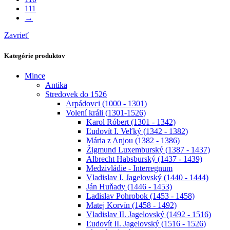
111
→
Zavrieť
Kategórie produktov
Mince
Antika
Stredovek do 1526
Arpádovci (1000 - 1301)
Volení králi (1301-1526)
Karol Róbert (1301 - 1342)
Ľudovít I. Veľký (1342 - 1382)
Mária z Anjou (1382 - 1386)
Žigmund Luxemburský (1387 - 1437)
Albrecht Habsburský (1437 - 1439)
Medzivládie - Interregnum
Vladislav I. Jagelovský (1440 - 1444)
Ján Huňady (1446 - 1453)
Ladislav Pohrobok (1453 - 1458)
Matej Korvín (1458 - 1492)
Vladislav II. Jagelovský (1492 - 1516)
Ľudovít II. Jagelovský (1516 - 1526)