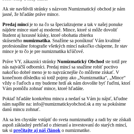
Ak ste navštívili stránky s názvom Numizmatický obchod je nám
jasné, že hľadáte práve mince.
Predaj mincí
je to na čo sa špecializujeme a tak v našej ponuke
nájdete mince staré aj moderné. Mince, ktoré si môže dovoliť
študent aj luxusné kúsky, ktoré obohatia zbierku
skúseného
numizmatika
. Snažíme sa ponúknuť Vám kvalitné
profesionálne fotografie všetkých mincí nakoľko chápeme, že stav
mince je to čo je pre numizmatika kľúčové.
Práve VY, zákazníci stránky
Numizmatický Obchod
ste totiž pre
nás najväčší odborníci. Predaj mincí sa snažíme robiť poctivo
nakoľko dobré meno je to najvzácnejšie čo môžeme získať. V
konečnom dôsledku sú totiž pojmy ako „Numizmatika“, „Mince“
vždy o ľuďoch a my budeme hrdí ak nám dovolíte byť ľuďmi, ktorí
Vám pomôžu zohnať mince, ktoré hľadáte.
Pokiaľ hľadáte konkrétnu mincu a nedarí sa Vám ju nájsť, kľudne
nám napíšte na: info@numizmatickyobchod.sk a my sa pokúsime
danú mincu zohnať.
Ak sa len chystáte vstúpiť do sveta numizmatiky a radi by ste získali
aspoň základný prehľad o zbieraní a investovaní do starých mincí,
tak si
prečítajte aj náš článok
o numizmatike.