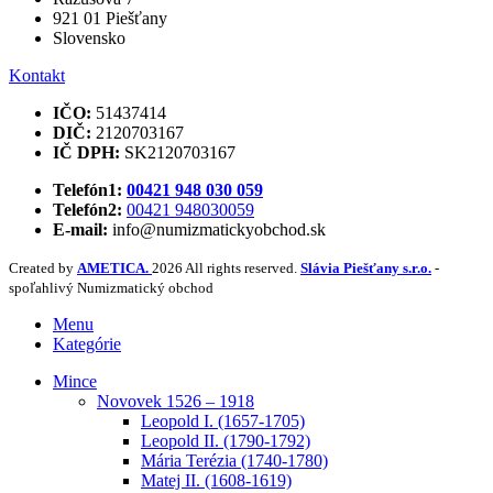
921 01 Piešťany
Slovensko
Kontakt
IČO:
51437414
DIČ:
2120703167
IČ DPH:
SK2120703167
Telefón1:
00421 948 030 059
Telefón2:
00421 948030059
E-mail:
info@numizmatickyobchod.sk
Created by
AMETICA.
2026 All rights reserved.
Slávia Piešťany s.r.o.
-
spoľahlivý Numizmatický obchod
Menu
Kategórie
Mince
Novovek 1526 – 1918
Leopold I. (1657-1705)
Leopold II. (1790-1792)
Mária Terézia (1740-1780)
Matej II. (1608-1619)