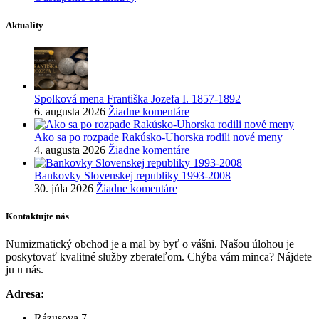
Aktuality
Spolková mena Františka Jozefa I. 1857-1892
6. augusta 2026
Žiadne komentáre
Ako sa po rozpade Rakúsko-Uhorska rodili nové meny
4. augusta 2026
Žiadne komentáre
Bankovky Slovenskej republiky 1993-2008
30. júla 2026
Žiadne komentáre
Kontaktujte nás
Numizmatický obchod je a mal by byť o vášni. Našou úlohou je
poskytovať kvalitné služby zberateľom. Chýba vám minca? Nájdete
ju u nás.
Adresa:
Rázusova 7