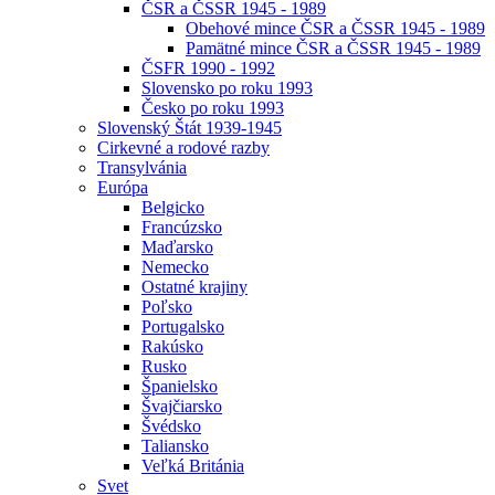
ČSR a ČSSR 1945 - 1989
Obehové mince ČSR a ČSSR 1945 - 1989
Pamätné mince ČSR a ČSSR 1945 - 1989
ČSFR 1990 - 1992
Slovensko po roku 1993
Česko po roku 1993
Slovenský Štát 1939-1945
Cirkevné a rodové razby
Transylvánia
Európa
Belgicko
Francúzsko
Maďarsko
Nemecko
Ostatné krajiny
Poľsko
Portugalsko
Rakúsko
Rusko
Španielsko
Švajčiarsko
Švédsko
Taliansko
Veľká Británia
Svet