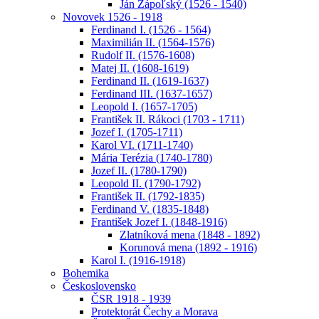
Ján Zápoľský (1526 - 1540)
Novovek 1526 - 1918
Ferdinand I. (1526 - 1564)
Maximilián II. (1564-1576)
Rudolf II. (1576-1608)
Matej II. (1608-1619)
Ferdinand II. (1619-1637)
Ferdinand III. (1637-1657)
Leopold I. (1657-1705)
František II. Rákoci (1703 - 1711)
Jozef I. (1705-1711)
Karol VI. (1711-1740)
Mária Terézia (1740-1780)
Jozef II. (1780-1790)
Leopold II. (1790-1792)
František II. (1792-1835)
Ferdinand V. (1835-1848)
František Jozef I. (1848-1916)
Zlatníková mena (1848 - 1892)
Korunová mena (1892 - 1916)
Karol I. (1916-1918)
Bohemika
Československo
ČSR 1918 - 1939
Protektorát Čechy a Morava