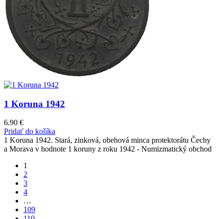
1 Koruna 1942
6.90
€
Pridať do košíka
1 Koruna 1942. Stará, zinková, obehová minca protektorátu Čechy
a Morava v hodnote 1 koruny z roku 1942 - Numizmatický obchod
1
2
3
4
…
109
110