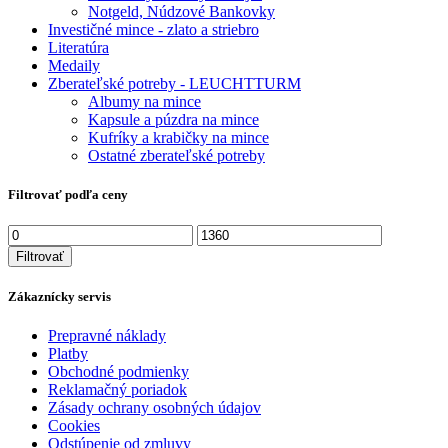
Notgeld, Núdzové Bankovky
Investičné mince - zlato a striebro
Literatúra
Medaily
Zberateľské potreby - LEUCHTTURM
Albumy na mince
Kapsule a púzdra na mince
Kufríky a krabičky na mince
Ostatné zberateľské potreby
Filtrovať podľa ceny
Minimálna
Maximálna
cena
cena
Filtrovať
Zákaznícky servis
Prepravné náklady
Platby
Obchodné podmienky
Reklamačný poriadok
Zásady ochrany osobných údajov
Cookies
Odstúpenie od zmluvy