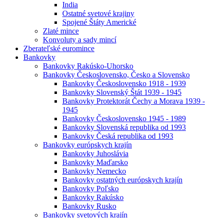
India
Ostatné svetové krajiny
Spojené Štáty Americké
Zlaté mince
Konvoluty a sady mincí
Zberateľské euromince
Bankovky
Bankovky Rakúsko-Uhorsko
Bankovky Československo, Česko a Slovensko
Bankovky Československo 1918 - 1939
Bankovky Slovenský Štát 1939 - 1945
Bankovky Protektorát Čechy a Morava 1939 -
1945
Bankovky Československo 1945 - 1989
Bankovky Slovenská republika od 1993
Bankovky Česká republika od 1993
Bankovky európskych krajín
Bankovky Juhoslávia
Bankovky Maďarsko
Bankovky Nemecko
Bankovky ostatných európskych krajín
Bankovky Poľsko
Bankovky Rakúsko
Bankovky Rusko
Bankovky svetových krajín