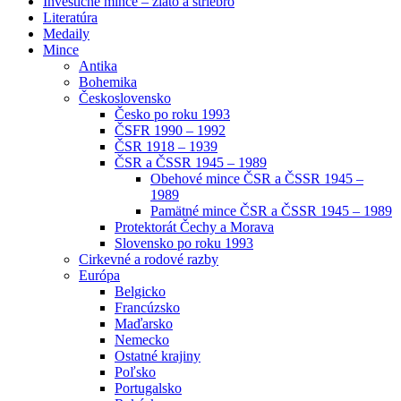
Investičné mince – zlato a striebro
Literatúra
Medaily
Mince
Antika
Bohemika
Československo
Česko po roku 1993
ČSFR 1990 – 1992
ČSR 1918 – 1939
ČSR a ČSSR 1945 – 1989
Obehové mince ČSR a ČSSR 1945 –
1989
Pamätné mince ČSR a ČSSR 1945 – 1989
Protektorát Čechy a Morava
Slovensko po roku 1993
Cirkevné a rodové razby
Európa
Belgicko
Francúzsko
Maďarsko
Nemecko
Ostatné krajiny
Poľsko
Portugalsko