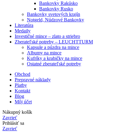
Bankovky Rakúsko
Bankovky Rusko
Bankovky svetových krajín
Notgeld, Núdzové Bankovky
Literatúra
Medaily
Investičné mince – zlato a striebro
Zberateľské potreby – LEUCHTTURM
Kapsule a púzdra na mince
Albumy na mince
Kufríky a krabičky na mince
Ostatné zberateľské potreby
Obchod
Prepravné náklady
Platby
Kontakt
Blog
Môj účet
Nákupný košík
Zavrieť
Prihlásiť sa
Zavrieť