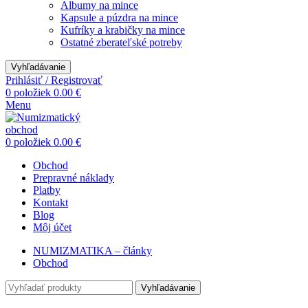
Albumy na mince
Kapsule a púzdra na mince
Kufríky a krabičky na mince
Ostatné zberateľské potreby
Vyhľadávanie
Prihlásiť / Registrovať
0
položiek
0.00
€
Menu
0
položiek
0.00
€
Obchod
Prepravné náklady
Platby
Kontakt
Blog
Môj účet
NUMIZMATIKA – články
Obchod
Vyhľadávanie