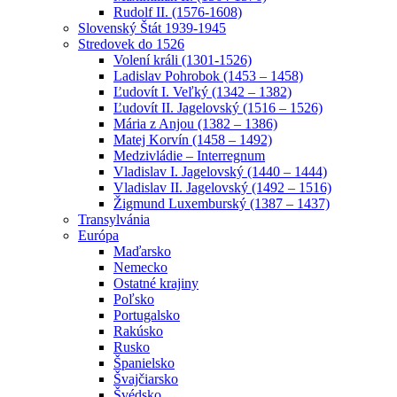
Rudolf II. (1576-1608)
Slovenský Štát 1939-1945
Stredovek do 1526
Volení králi (1301-1526)
Ladislav Pohrobok (1453 – 1458)
Ľudovít I. Veľký (1342 – 1382)
Ľudovít II. Jagelovský (1516 – 1526)
Mária z Anjou (1382 – 1386)
Matej Korvín (1458 – 1492)
Medzivládie – Interregnum
Vladislav I. Jagelovský (1440 – 1444)
Vladislav II. Jagelovský (1492 – 1516)
Žigmund Luxemburský (1387 – 1437)
Transylvánia
Európa
Maďarsko
Nemecko
Ostatné krajiny
Poľsko
Portugalsko
Rakúsko
Rusko
Španielsko
Švajčiarsko
Švédsko