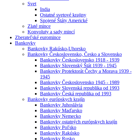
Svet
India
Ostatné svetové krajiny
Spojené Štáty Americké
Zlaté mince
Konvoluty a sady mincí
Zberateľské euromince
Bankovky
Bankovky Rakúsko-Uhorsko
Bankovky Československo, Česko a Slovensko
Bankovky Československo 1918 - 1939
Bankovky Slovenský Štát 1939 - 1945
Bankovky Protektorát Čechy a Morava 1939 -
1945
Bankovky Československo 1945 - 1989
Bankovky Slovenská republika od 1993
Bankovky Česká republika od 1993
Bankovky európskych krajín
Bankovky Juhoslávia
Bankovky Maďarsko
Bankovky Nemecko
Bankovky ostatných európskych krajín
Bankovky Poľsko
Bankovky Rakúsko
Bankovky Rusko