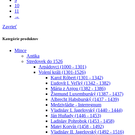
9
10
11
→
Zavrieť
Kategórie produktov
Mince
Antika
Stredovek do 1526
Arpádovci (1000 - 1301)
Volení králi (1301-1526)
Karol Róbert (1301 - 1342)
Ľudovít I. Veľký (1342 - 1382)
Mária z Anjou (1382 - 1386)
Žigmund Luxemburský (1387 - 1437)
Albrecht Habsburský (1437 - 1439)
Medzivládie - Interregnum
Vladislav I. Jagelovský (1440 - 1444)
Ján Huňady (1446 - 1453)
Ladislav Pohrobok (1453 - 1458)
Matej Korvín (1458 - 1492)
Vladislav II. Jagelovský (1492 - 1516)