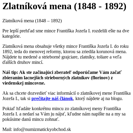
Zlatníková mena (1848 - 1892)
Zlatníková mena (1848 – 1892)
Pre lepší prehľad sme mince Františka Jozefa I. rozdelili ešte na dve
kategórie.
Zlatníková mena obsahuje všetky mince Františka Jozefa I. do roku
1892, teda do menovej reformy, ktorou sa zriedila korunová mena.
Nájdete tu medené a strieborné grajciare, zlatníky, toliare a veľa
ďalších druhov mincí.
Náš tip: Ak ste začínajúci zberateľ odporúčame Vám začať
zbieraním lacnejších strieborných zlatníkov (florinov) z
viedenskej mincovne.
Ak sa chcete dozvedieť viac informácií o zlatníkovej mene Františka
Jozefa I., tak si
prečítajte náš článok
, ktorý nájdete aj na blogu.
Pokiaľ hľadáte konkrétnu mincu zo zlatníkovej meny Františka
Jozefa I. a nedarí sa Vám ju nájsť, kľudne nám napíšte na a my sa
pokúsime danú mincu zohnať.
Mail: info@numizmatickyobchod.sk