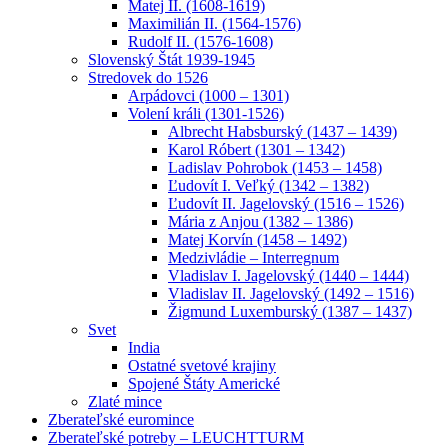
Matej II. (1608-1619)
Maximilián II. (1564-1576)
Rudolf II. (1576-1608)
Slovenský Štát 1939-1945
Stredovek do 1526
Arpádovci (1000 – 1301)
Volení králi (1301-1526)
Albrecht Habsburský (1437 – 1439)
Karol Róbert (1301 – 1342)
Ladislav Pohrobok (1453 – 1458)
Ľudovít I. Veľký (1342 – 1382)
Ľudovít II. Jagelovský (1516 – 1526)
Mária z Anjou (1382 – 1386)
Matej Korvín (1458 – 1492)
Medzivládie – Interregnum
Vladislav I. Jagelovský (1440 – 1444)
Vladislav II. Jagelovský (1492 – 1516)
Žigmund Luxemburský (1387 – 1437)
Svet
India
Ostatné svetové krajiny
Spojené Štáty Americké
Zlaté mince
Zberateľské euromince
Zberateľské potreby – LEUCHTTURM