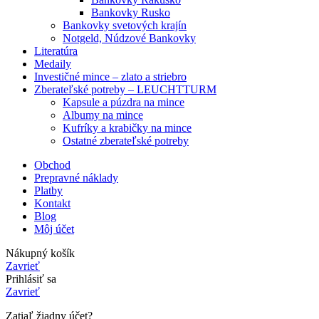
Bankovky Rusko
Bankovky svetových krajín
Notgeld, Núdzové Bankovky
Literatúra
Medaily
Investičné mince – zlato a striebro
Zberateľské potreby – LEUCHTTURM
Kapsule a púzdra na mince
Albumy na mince
Kufríky a krabičky na mince
Ostatné zberateľské potreby
Obchod
Prepravné náklady
Platby
Kontakt
Blog
Môj účet
Nákupný košík
Zavrieť
Prihlásiť sa
Zavrieť
Zatiaľ žiadny účet?