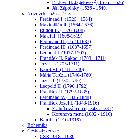
Ľudovít II. Jagelovský (1516 - 1526)
Ján Zápoľský (1526 - 1540)
Novovek 1526 - 1918
Ferdinand I. (1526 - 1564)
Maximilián II. (1564-1576)
Rudolf II. (1576-1608)
Matej II. (1608-1619)
Ferdinand II. (1619-1637)
Ferdinand III. (1637-1657)
Leopold I. (1657-1705)
František II. Rákoci (1703 - 1711)
Jozef I. (1705-1711)
Karol VI. (1711-1740)
Mária Terézia (1740-1780)
Jozef II. (1780-1790)
Leopold II. (1790-1792)
František II. (1792-1835)
Ferdinand V. (1835-1848)
František Jozef I. (1848-1916)
Zlatníková mena (1848 - 1892)
Korunová mena (1892 - 1916)
Karol I. (1916-1918)
Bohemika
Československo
ČSR 1918 - 1939