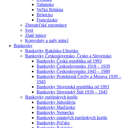
Taliansko
Veľká Británia
Belgicko
Francúzsko
Zberateľské euromince
Svet
Zlaté mince
Konvoluty a sady mincí
Bankovky
Bankovky Rakúsko-Uhorsko
Bankovky Československo, Česko a Slovensko
Bankovky Česká republika od 1993
Bankovky Československo 1918 – 1939
Bankovky Československo 1945 – 1989
Bankovky Protektorát Čechy a Morava 1939 –
1945
Bankovky Slovenská republika od 1993
Bankovky Slovenský Štát 1939 – 1945
Bankovky európskych krajín
Bankovky Juhoslávia
Bankovky Maďarsko
Bankovky Nemecko
Bankovky ostatných európskych krajín
Bankovky Poľsko
Bankovky Rakúsko