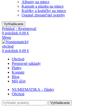
Albumy na mince
Kapsule a púzdra na mince
Kufríky a krabičky na mince
Ostatné zberateľské potreby
Vyhľadávanie
Prihlásiť / Registrovať
0
položiek
0.00
€
Menu
0
položiek
0.00
€
Obchod
Prepravné náklady
Platby
Kontakt
Blog
Môj účet
NUMIZMATIKA – články
Obchod
Vyhľadávanie