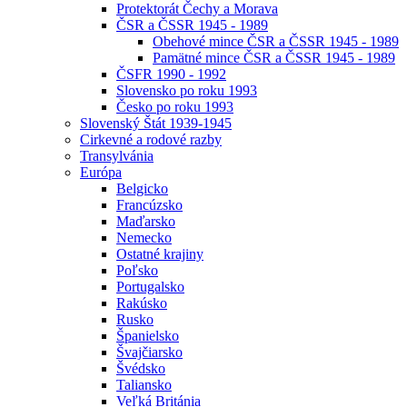
Protektorát Čechy a Morava
ČSR a ČSSR 1945 - 1989
Obehové mince ČSR a ČSSR 1945 - 1989
Pamätné mince ČSR a ČSSR 1945 - 1989
ČSFR 1990 - 1992
Slovensko po roku 1993
Česko po roku 1993
Slovenský Štát 1939-1945
Cirkevné a rodové razby
Transylvánia
Európa
Belgicko
Francúzsko
Maďarsko
Nemecko
Ostatné krajiny
Poľsko
Portugalsko
Rakúsko
Rusko
Španielsko
Švajčiarsko
Švédsko
Taliansko
Veľká Británia