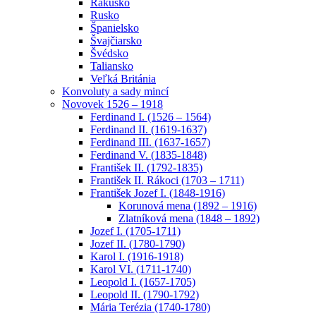
Rakúsko
Rusko
Španielsko
Švajčiarsko
Švédsko
Taliansko
Veľká Británia
Konvoluty a sady mincí
Novovek 1526 – 1918
Ferdinand I. (1526 – 1564)
Ferdinand II. (1619-1637)
Ferdinand III. (1637-1657)
Ferdinand V. (1835-1848)
František II. (1792-1835)
František II. Rákoci (1703 – 1711)
František Jozef I. (1848-1916)
Korunová mena (1892 – 1916)
Zlatníková mena (1848 – 1892)
Jozef I. (1705-1711)
Jozef II. (1780-1790)
Karol I. (1916-1918)
Karol VI. (1711-1740)
Leopold I. (1657-1705)
Leopold II. (1790-1792)
Mária Terézia (1740-1780)