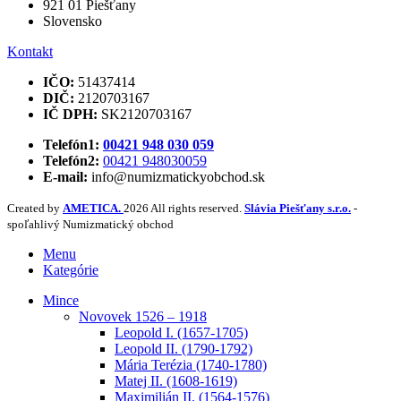
921 01 Piešťany
Slovensko
Kontakt
IČO:
51437414
DIČ:
2120703167
IČ DPH:
SK2120703167
Telefón1:
00421 948 030 059
Telefón2:
00421 948030059
E-mail:
info@numizmatickyobchod.sk
Created by
AMETICA.
2026 All rights reserved.
Slávia Piešťany s.r.o.
-
spoľahlivý Numizmatický obchod
Menu
Kategórie
Mince
Novovek 1526 – 1918
Leopold I. (1657-1705)
Leopold II. (1790-1792)
Mária Terézia (1740-1780)
Matej II. (1608-1619)
Maximilián II. (1564-1576)