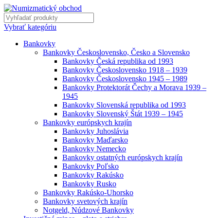
Vybrať kategóriu
Bankovky
Bankovky Československo, Česko a Slovensko
Bankovky Česká republika od 1993
Bankovky Československo 1918 – 1939
Bankovky Československo 1945 – 1989
Bankovky Protektorát Čechy a Morava 1939 –
1945
Bankovky Slovenská republika od 1993
Bankovky Slovenský Štát 1939 – 1945
Bankovky európskych krajín
Bankovky Juhoslávia
Bankovky Maďarsko
Bankovky Nemecko
Bankovky ostatných európskych krajín
Bankovky Poľsko
Bankovky Rakúsko
Bankovky Rusko
Bankovky Rakúsko-Uhorsko
Bankovky svetových krajín
Notgeld, Núdzové Bankovky