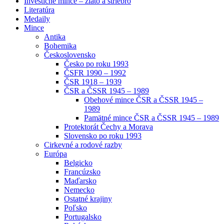
Investičné mince – zlato a striebro
Literatúra
Medaily
Mince
Antika
Bohemika
Československo
Česko po roku 1993
ČSFR 1990 – 1992
ČSR 1918 – 1939
ČSR a ČSSR 1945 – 1989
Obehové mince ČSR a ČSSR 1945 –
1989
Pamätné mince ČSR a ČSSR 1945 – 1989
Protektorát Čechy a Morava
Slovensko po roku 1993
Cirkevné a rodové razby
Európa
Belgicko
Francúzsko
Maďarsko
Nemecko
Ostatné krajiny
Poľsko
Portugalsko