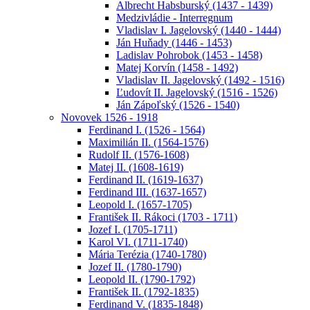
Albrecht Habsburský (1437 - 1439)
Medzivládie - Interregnum
Vladislav I. Jagelovský (1440 - 1444)
Ján Huňady (1446 - 1453)
Ladislav Pohrobok (1453 - 1458)
Matej Korvín (1458 - 1492)
Vladislav II. Jagelovský (1492 - 1516)
Ľudovít II. Jagelovský (1516 - 1526)
Ján Zápoľský (1526 - 1540)
Novovek 1526 - 1918
Ferdinand I. (1526 - 1564)
Maximilián II. (1564-1576)
Rudolf II. (1576-1608)
Matej II. (1608-1619)
Ferdinand II. (1619-1637)
Ferdinand III. (1637-1657)
Leopold I. (1657-1705)
František II. Rákoci (1703 - 1711)
Jozef I. (1705-1711)
Karol VI. (1711-1740)
Mária Terézia (1740-1780)
Jozef II. (1780-1790)
Leopold II. (1790-1792)
František II. (1792-1835)
Ferdinand V. (1835-1848)