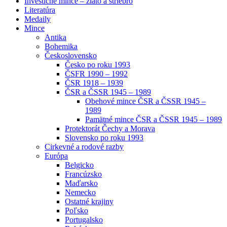
Investičné mince – zlato a striebro
Literatúra
Medaily
Mince
Antika
Bohemika
Československo
Česko po roku 1993
ČSFR 1990 – 1992
ČSR 1918 – 1939
ČSR a ČSSR 1945 – 1989
Obehové mince ČSR a ČSSR 1945 –
1989
Pamätné mince ČSR a ČSSR 1945 – 1989
Protektorát Čechy a Morava
Slovensko po roku 1993
Cirkevné a rodové razby
Európa
Belgicko
Francúzsko
Maďarsko
Nemecko
Ostatné krajiny
Poľsko
Portugalsko