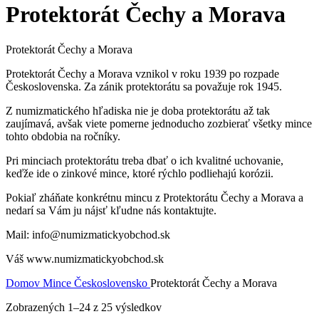
Protektorát Čechy a Morava
Protektorát Čechy a Morava
Protektorát Čechy a Morava vznikol v roku 1939 po rozpade
Československa. Za zánik protektorátu sa považuje rok 1945.
Z numizmatického hľadiska nie je doba protektorátu až tak
zaujímavá, avšak viete pomerne jednoducho zozbierať všetky mince
tohto obdobia na ročníky.
Pri minciach protektorátu treba dbať o ich kvalitné uchovanie,
keďže ide o zinkové mince, ktoré rýchlo podliehajú korózii.
Pokiaľ zháňate konkrétnu mincu z Protektorátu Čechy a Morava a
nedarí sa Vám ju nájsť kľudne nás kontaktujte.
Mail: info@numizmatickyobchod.sk
Váš www.numizmatickyobchod.sk
Domov
Mince
Československo
Protektorát Čechy a Morava
Zobrazených 1–24 z 25 výsledkov