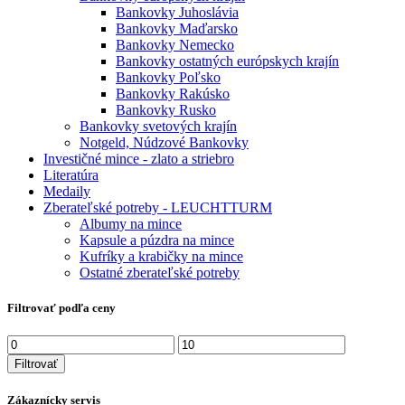
Bankovky Juhoslávia
Bankovky Maďarsko
Bankovky Nemecko
Bankovky ostatných európskych krajín
Bankovky Poľsko
Bankovky Rakúsko
Bankovky Rusko
Bankovky svetových krajín
Notgeld, Núdzové Bankovky
Investičné mince - zlato a striebro
Literatúra
Medaily
Zberateľské potreby - LEUCHTTURM
Albumy na mince
Kapsule a púzdra na mince
Kufríky a krabičky na mince
Ostatné zberateľské potreby
Filtrovať podľa ceny
Minimálna
Maximálna
cena
cena
Filtrovať
Zákaznícky servis