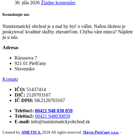
30. júla 2026
Žiadne komentáre
Kontaktujte nás
Numizmatický obchod je a mal by byť o vášni. Našou úlohou je
poskytovať kvalitné služby zberateľom. Chýba vám minca? Nájdete
ju u nás.
Adresa:
Rázusova 7
921 01 Piešťany
Slovensko
Kontakt
IČO:
51437414
DIČ:
2120703167
IČ DPH:
SK2120703167
Telefón1:
00421 948 030 059
Telefón2:
00421 948030059
E-mail:
info@numizmatickyobchod.sk
Created by
AMETICA.
2026 All rights reserved.
Slávia Piešťany s.r.o.
-