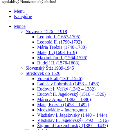
spoľahlivý Numizmatický obchod
Menu
Kategórie
Mince
Novovek 1526 – 1918
Leopold I. (1657-1705)
Leopold II. (1790-1792)
Mária Terézia (1740-1780)
Matej II. (1608-1619)
Maximilián II. (1564-1576)
Rudolf II. (1576-1608)
Slovenský Štát 1939-1945
Stredovek do 1526
Volení králi (1301-1526)
Ladislav Pohrobok (1453 – 1458)
Ľudovít I. Veľký (1342 – 1382)
Ľudovít II. Jagelovský (1516 – 1526)
Mária z Anjou (1382 – 1386)
Matej Korvín (1458 – 1492)
Medzivládie – Interregnum
Vladislav I. Jagelovský (1440 – 1444)
Vladislav II. Jagelovský (1492 – 1516)
Žigmund Luxemburský (1387 – 1437)