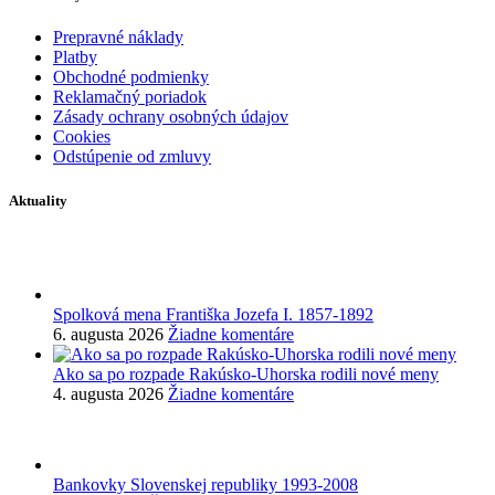
Prepravné náklady
Platby
Obchodné podmienky
Reklamačný poriadok
Zásady ochrany osobných údajov
Cookies
Odstúpenie od zmluvy
Aktuality
Spolková mena Františka Jozefa I. 1857-1892
6. augusta 2026
Žiadne komentáre
Ako sa po rozpade Rakúsko-Uhorska rodili nové meny
4. augusta 2026
Žiadne komentáre
Bankovky Slovenskej republiky 1993-2008