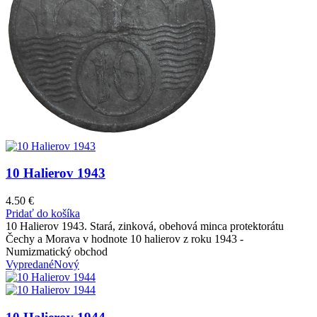
10 Halierov 1943
4.50
€
Pridať do košíka
10 Halierov 1943. Stará, zinková, obehová minca protektorátu
Čechy a Morava v hodnote 10 halierov z roku 1943 -
Numizmatický obchod
Vypredané
Nový