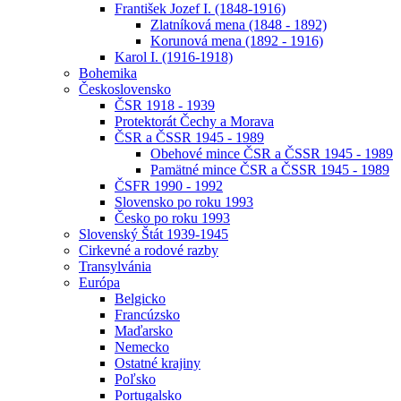
František Jozef I. (1848-1916)
Zlatníková mena (1848 - 1892)
Korunová mena (1892 - 1916)
Karol I. (1916-1918)
Bohemika
Československo
ČSR 1918 - 1939
Protektorát Čechy a Morava
ČSR a ČSSR 1945 - 1989
Obehové mince ČSR a ČSSR 1945 - 1989
Pamätné mince ČSR a ČSSR 1945 - 1989
ČSFR 1990 - 1992
Slovensko po roku 1993
Česko po roku 1993
Slovenský Štát 1939-1945
Cirkevné a rodové razby
Transylvánia
Európa
Belgicko
Francúzsko
Maďarsko
Nemecko
Ostatné krajiny
Poľsko
Portugalsko