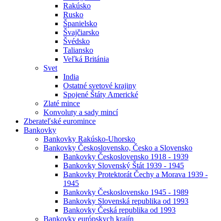
Rakúsko
Rusko
Španielsko
Švajčiarsko
Švédsko
Taliansko
Veľká Británia
Svet
India
Ostatné svetové krajiny
Spojené Štáty Americké
Zlaté mince
Konvoluty a sady mincí
Zberateľské euromince
Bankovky
Bankovky Rakúsko-Uhorsko
Bankovky Československo, Česko a Slovensko
Bankovky Československo 1918 - 1939
Bankovky Slovenský Štát 1939 - 1945
Bankovky Protektorát Čechy a Morava 1939 -
1945
Bankovky Československo 1945 - 1989
Bankovky Slovenská republika od 1993
Bankovky Česká republika od 1993
Bankovky európskych krajín