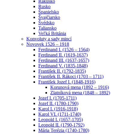
Rakúsko
Rusko
Španielsko
Švajčiarsko
Švédsko
Taliansko
Veľká Británia
Konvoluty a sady mincí
Novovek 1526 – 1918
Ferdinand I. (1526 – 1564)
Ferdinand II. (1619-1637)
Ferdinand III. (1637-1657)
Ferdinand V. (1835-1848)
František II. (1792-1835)
František II. Rákoci (1703 – 1711)
František Jozef I. (1848-1916)
Korunová mena (1892 – 1916)
Zlatníková mena (1848 – 1892)
Jozef I. (1705-1711)
Jozef II. (1780-1790)
Karol I. (1916-1918)
Karol VI. (1711-1740)
Leopold I. (1657-1705)
Leopold II. (1790-1792)
Mária Terézia (1740-1780)