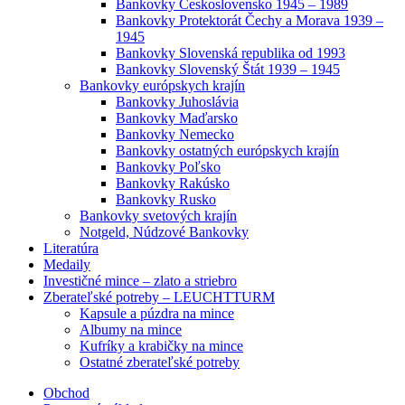
Bankovky Československo 1945 – 1989
Bankovky Protektorát Čechy a Morava 1939 –
1945
Bankovky Slovenská republika od 1993
Bankovky Slovenský Štát 1939 – 1945
Bankovky európskych krajín
Bankovky Juhoslávia
Bankovky Maďarsko
Bankovky Nemecko
Bankovky ostatných európskych krajín
Bankovky Poľsko
Bankovky Rakúsko
Bankovky Rusko
Bankovky svetových krajín
Notgeld, Núdzové Bankovky
Literatúra
Medaily
Investičné mince – zlato a striebro
Zberateľské potreby – LEUCHTTURM
Kapsule a púzdra na mince
Albumy na mince
Kufríky a krabičky na mince
Ostatné zberateľské potreby
Obchod