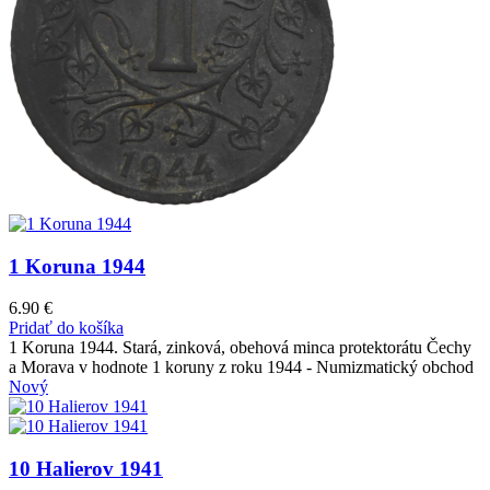
1 Koruna 1944
6.90
€
Pridať do košíka
1 Koruna 1944. Stará, zinková, obehová minca protektorátu Čechy
a Morava v hodnote 1 koruny z roku 1944 - Numizmatický obchod
Nový
10 Halierov 1941