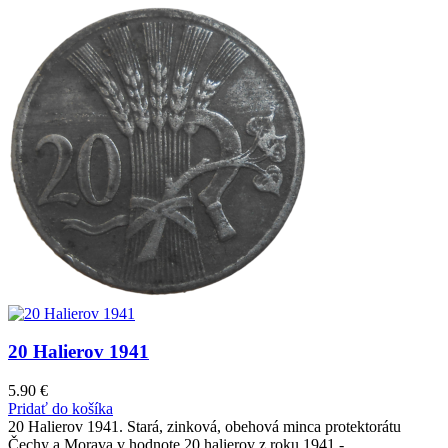
20 Halierov 1941
5.90
€
Pridať do košíka
20 Halierov 1941. Stará, zinková, obehová minca protektorátu
Čechy a Morava v hodnote 20 halierov z roku 1941 -