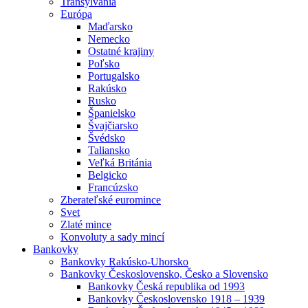
Transylvánia
Európa
Maďarsko
Nemecko
Ostatné krajiny
Poľsko
Portugalsko
Rakúsko
Rusko
Španielsko
Švajčiarsko
Švédsko
Taliansko
Veľká Británia
Belgicko
Francúzsko
Zberateľské euromince
Svet
Zlaté mince
Konvoluty a sady mincí
Bankovky
Bankovky Rakúsko-Uhorsko
Bankovky Československo, Česko a Slovensko
Bankovky Česká republika od 1993
Bankovky Československo 1918 – 1939