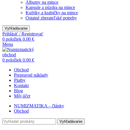
Albumy na mince
Kapsule a púzdra na mince
Kufríky a krabičky na mince
Ostatné zberateľské potreby
Vyhľadávanie
Prihlásiť / Registrovať
0
položiek
0.00
€
Menu
0
položiek
0.00
€
Obchod
Prepravné náklady
Platby
Kontakt
Blog
Môj účet
NUMIZMATIKA – články
Obchod
Vyhľadávanie