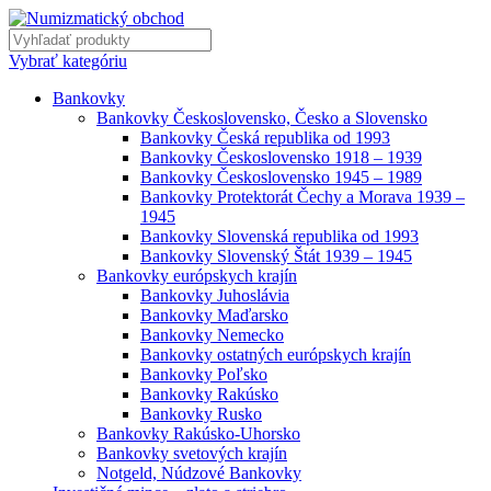
Vybrať kategóriu
Bankovky
Bankovky Československo, Česko a Slovensko
Bankovky Česká republika od 1993
Bankovky Československo 1918 – 1939
Bankovky Československo 1945 – 1989
Bankovky Protektorát Čechy a Morava 1939 –
1945
Bankovky Slovenská republika od 1993
Bankovky Slovenský Štát 1939 – 1945
Bankovky európskych krajín
Bankovky Juhoslávia
Bankovky Maďarsko
Bankovky Nemecko
Bankovky ostatných európskych krajín
Bankovky Poľsko
Bankovky Rakúsko
Bankovky Rusko
Bankovky Rakúsko-Uhorsko
Bankovky svetových krajín
Notgeld, Núdzové Bankovky