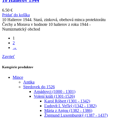
10 Halierov 1944
6.50
€
Pridať do košíka
10 Halierov 1944. Stará, zinková, obehová minca protektorátu
Čechy a Morava v hodnote 10 halierov z roku 1944 -
Numizmatický obchod
1
2
→
Zavrieť
Kategórie produktov
Mince
Antika
Stredovek do 1526
Arpádovci (1000 - 1301)
Volení králi (1301-1526)
Karol Róbert (1301 - 1342)
Ľudovít I. Veľký (1342 - 1382)
Mária z Anjou (1382 - 1386)
Žigmund Luxemburský (1387 - 1437)