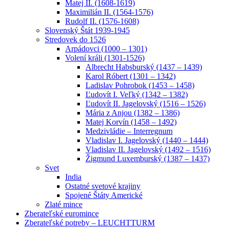
Matej II. (1608-1619)
Maximilián II. (1564-1576)
Rudolf II. (1576-1608)
Slovenský Štát 1939-1945
Stredovek do 1526
Arpádovci (1000 – 1301)
Volení králi (1301-1526)
Albrecht Habsburský (1437 – 1439)
Karol Róbert (1301 – 1342)
Ladislav Pohrobok (1453 – 1458)
Ľudovít I. Veľký (1342 – 1382)
Ľudovít II. Jagelovský (1516 – 1526)
Mária z Anjou (1382 – 1386)
Matej Korvín (1458 – 1492)
Medzivládie – Interregnum
Vladislav I. Jagelovský (1440 – 1444)
Vladislav II. Jagelovský (1492 – 1516)
Žigmund Luxemburský (1387 – 1437)
Svet
India
Ostatné svetové krajiny
Spojené Štáty Americké
Zlaté mince
Zberateľské euromince
Zberateľské potreby – LEUCHTTURM