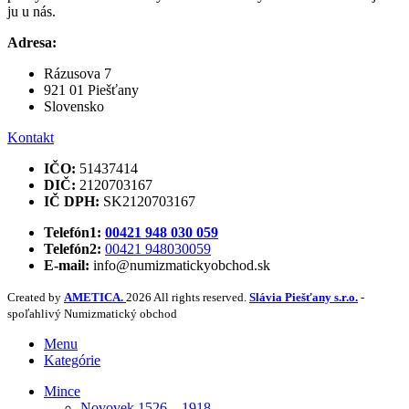
ju u nás.
Adresa:
Rázusova 7
921 01 Piešťany
Slovensko
Kontakt
IČO:
51437414
DIČ:
2120703167
IČ DPH:
SK2120703167
Telefón1:
00421 948 030 059
Telefón2:
00421 948030059
E-mail:
info@numizmatickyobchod.sk
Created by
AMETICA.
2026 All rights reserved.
Slávia Piešťany s.r.o.
-
spoľahlivý Numizmatický obchod
Menu
Kategórie
Mince
Novovek 1526 – 1918