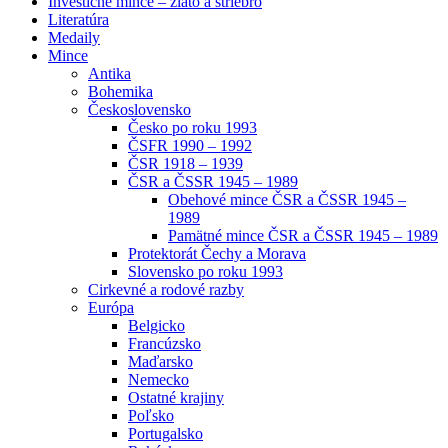
Investičné mince – zlato a striebro
Literatúra
Medaily
Mince
Antika
Bohemika
Československo
Česko po roku 1993
ČSFR 1990 – 1992
ČSR 1918 – 1939
ČSR a ČSSR 1945 – 1989
Obehové mince ČSR a ČSSR 1945 –
1989
Pamätné mince ČSR a ČSSR 1945 – 1989
Protektorát Čechy a Morava
Slovensko po roku 1993
Cirkevné a rodové razby
Európa
Belgicko
Francúzsko
Maďarsko
Nemecko
Ostatné krajiny
Poľsko
Portugalsko