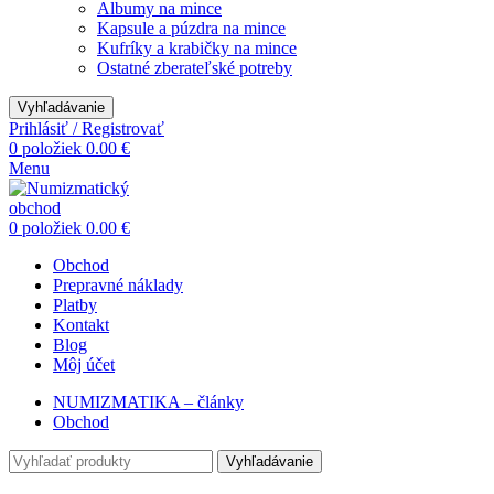
Albumy na mince
Kapsule a púzdra na mince
Kufríky a krabičky na mince
Ostatné zberateľské potreby
Vyhľadávanie
Prihlásiť / Registrovať
0
položiek
0.00
€
Menu
0
položiek
0.00
€
Obchod
Prepravné náklady
Platby
Kontakt
Blog
Môj účet
NUMIZMATIKA – články
Obchod
Vyhľadávanie