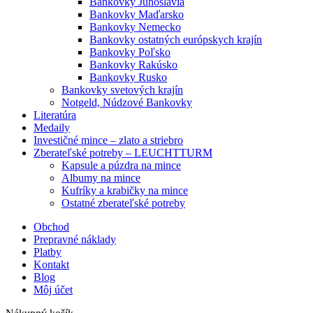
Bankovky Juhoslávia
Bankovky Maďarsko
Bankovky Nemecko
Bankovky ostatných európskych krajín
Bankovky Poľsko
Bankovky Rakúsko
Bankovky Rusko
Bankovky svetových krajín
Notgeld, Núdzové Bankovky
Literatúra
Medaily
Investičné mince – zlato a striebro
Zberateľské potreby – LEUCHTTURM
Kapsule a púzdra na mince
Albumy na mince
Kufríky a krabičky na mince
Ostatné zberateľské potreby
Obchod
Prepravné náklady
Platby
Kontakt
Blog
Môj účet