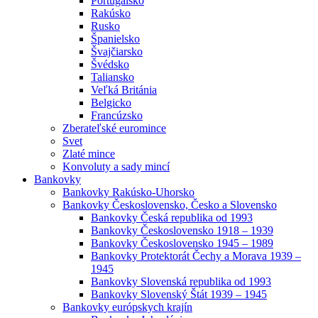
Portugalsko
Rakúsko
Rusko
Španielsko
Švajčiarsko
Švédsko
Taliansko
Veľká Británia
Belgicko
Francúzsko
Zberateľské euromince
Svet
Zlaté mince
Konvoluty a sady mincí
Bankovky
Bankovky Rakúsko-Uhorsko
Bankovky Československo, Česko a Slovensko
Bankovky Česká republika od 1993
Bankovky Československo 1918 – 1939
Bankovky Československo 1945 – 1989
Bankovky Protektorát Čechy a Morava 1939 –
1945
Bankovky Slovenská republika od 1993
Bankovky Slovenský Štát 1939 – 1945
Bankovky európskych krajín