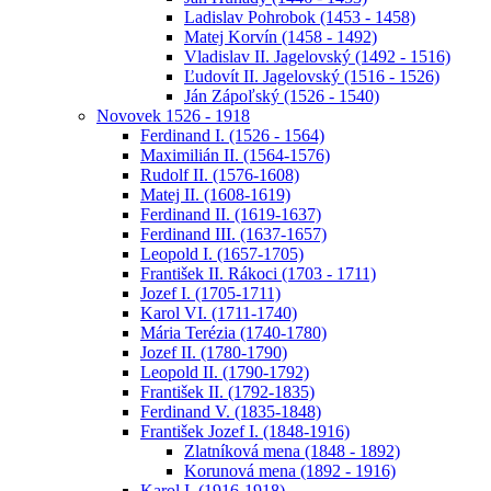
Ladislav Pohrobok (1453 - 1458)
Matej Korvín (1458 - 1492)
Vladislav II. Jagelovský (1492 - 1516)
Ľudovít II. Jagelovský (1516 - 1526)
Ján Zápoľský (1526 - 1540)
Novovek 1526 - 1918
Ferdinand I. (1526 - 1564)
Maximilián II. (1564-1576)
Rudolf II. (1576-1608)
Matej II. (1608-1619)
Ferdinand II. (1619-1637)
Ferdinand III. (1637-1657)
Leopold I. (1657-1705)
František II. Rákoci (1703 - 1711)
Jozef I. (1705-1711)
Karol VI. (1711-1740)
Mária Terézia (1740-1780)
Jozef II. (1780-1790)
Leopold II. (1790-1792)
František II. (1792-1835)
Ferdinand V. (1835-1848)
František Jozef I. (1848-1916)
Zlatníková mena (1848 - 1892)
Korunová mena (1892 - 1916)
Karol I. (1916-1918)