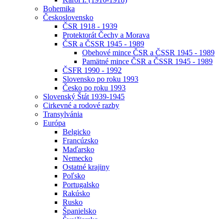
Bohemika
Československo
ČSR 1918 - 1939
Protektorát Čechy a Morava
ČSR a ČSSR 1945 - 1989
Obehové mince ČSR a ČSSR 1945 - 1989
Pamätné mince ČSR a ČSSR 1945 - 1989
ČSFR 1990 - 1992
Slovensko po roku 1993
Česko po roku 1993
Slovenský Štát 1939-1945
Cirkevné a rodové razby
Transylvánia
Európa
Belgicko
Francúzsko
Maďarsko
Nemecko
Ostatné krajiny
Poľsko
Portugalsko
Rakúsko
Rusko
Španielsko