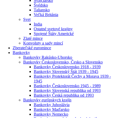
Švajčiarsko
Švédsko
Taliansko
Veľká Británia
Svet
India
Ostatné svetové krajiny
Spojené Štáty Americké
Zlaté mince
Konvoluty a sady mincí
Zberateľské euromince
Bankovky
Bankovky Rakúsko-Uhorsko
Bankovky Československo, Česko a Slovensko
Bankovky Československo 1918 - 1939
Bankovky Slovenský Štát 1939 - 1945
Bankovky Protektorát Čechy a Morava 1939 -
1945
Bankovky Československo 1945 - 1989
Bankovky Slovenská republika od 1993
Bankovky Česká republika od 1993
Bankovky európskych krajín
Bankovky Juhoslávia
Bankovky Maďarsko
Bankovky Nemecko