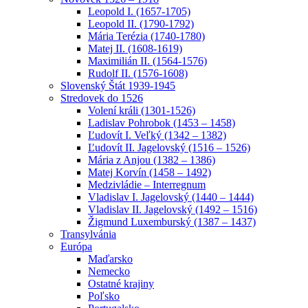
Leopold I. (1657-1705)
Leopold II. (1790-1792)
Mária Terézia (1740-1780)
Matej II. (1608-1619)
Maximilián II. (1564-1576)
Rudolf II. (1576-1608)
Slovenský Štát 1939-1945
Stredovek do 1526
Volení králi (1301-1526)
Ladislav Pohrobok (1453 – 1458)
Ľudovít I. Veľký (1342 – 1382)
Ľudovít II. Jagelovský (1516 – 1526)
Mária z Anjou (1382 – 1386)
Matej Korvín (1458 – 1492)
Medzivládie – Interregnum
Vladislav I. Jagelovský (1440 – 1444)
Vladislav II. Jagelovský (1492 – 1516)
Žigmund Luxemburský (1387 – 1437)
Transylvánia
Európa
Maďarsko
Nemecko
Ostatné krajiny
Poľsko