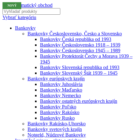
NOVÝ
NOVÝ
NOVÝ
NOVÝ
NOVÝ
NOVÝ
NOVÝ
NOVÝ
NOVÝ
NOVÝ
Vybrať kategóriu
Bankovky
Bankovky Československo, Česko a Slovensko
Bankovky Česká republika od 1993
Bankovky Československo 1918 – 1939
Bankovky Československo 1945 – 1989
Bankovky Protektorát Čechy a Morava 1939 –
1945
Bankovky Slovenská republika od 1993
Bankovky Slovenský Štát 1939 – 1945
Bankovky európskych krajín
Bankovky Juhoslávia
Bankovky Maďarsko
Bankovky Nemecko
Bankovky ostatných európskych krajín
Bankovky Poľsko
Bankovky Rakúsko
Bankovky Rusko
Bankovky Rakúsko-Uhorsko
Bankovky svetových krajín
Notgeld, Núdzové Bankovky