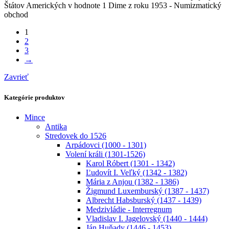
Štátov Amerických v hodnote 1 Dime z roku 1953 - Numizmatický
obchod
1
2
3
→
Zavrieť
Kategórie produktov
Mince
Antika
Stredovek do 1526
Arpádovci (1000 - 1301)
Volení králi (1301-1526)
Karol Róbert (1301 - 1342)
Ľudovít I. Veľký (1342 - 1382)
Mária z Anjou (1382 - 1386)
Žigmund Luxemburský (1387 - 1437)
Albrecht Habsburský (1437 - 1439)
Medzivládie - Interregnum
Vladislav I. Jagelovský (1440 - 1444)
Ján Huňady (1446 - 1453)