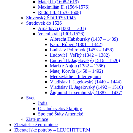
Matej II. (1608-1619)
Maximilián II. (1564-1576)
Rudolf II. (1576-1608)
Slovenský Štát 1939-1945
Stredovek do 1526
Arpádovci (1000 – 1301)
Volení králi (1301-1526)
Albrecht Habsburský (1437 – 1439)
Karol Róbert (1301 – 1342)
Ladislav Pohrobok (1453 – 1458)
Ľudovít I. Veľký (1342 – 1382)
Ľudovít II. Jagelovský (1516 – 1526)
Mária z Anjou (1382 – 1386)
Matej Korvín (1458 – 1492)
Medzivládie – Interregnum
Vladislav I. Jagelovský (1440 – 1444)
Vladislav II. Jagelovský (1492 – 1516)
Žigmund Luxemburský (1387 – 1437)
Svet
India
Ostatné svetové krajiny
Spojené Štáty Americké
Zlaté mince
Zberateľské euromince
Zberateľské potreby – LEUCHTTURM