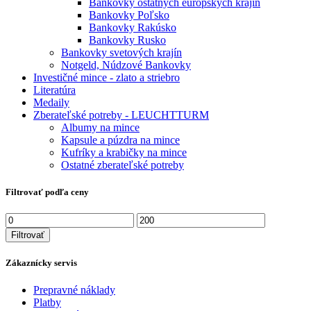
Bankovky ostatných európskych krajín
Bankovky Poľsko
Bankovky Rakúsko
Bankovky Rusko
Bankovky svetových krajín
Notgeld, Núdzové Bankovky
Investičné mince - zlato a striebro
Literatúra
Medaily
Zberateľské potreby - LEUCHTTURM
Albumy na mince
Kapsule a púzdra na mince
Kufríky a krabičky na mince
Ostatné zberateľské potreby
Filtrovať podľa ceny
Minimálna
Maximálna
cena
cena
Filtrovať
Zákaznícky servis
Prepravné náklady
Platby