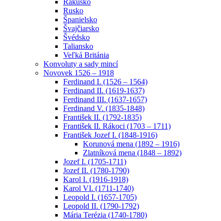
Rakúsko
Rusko
Španielsko
Švajčiarsko
Švédsko
Taliansko
Veľká Británia
Konvoluty a sady mincí
Novovek 1526 – 1918
Ferdinand I. (1526 – 1564)
Ferdinand II. (1619-1637)
Ferdinand III. (1637-1657)
Ferdinand V. (1835-1848)
František II. (1792-1835)
František II. Rákoci (1703 – 1711)
František Jozef I. (1848-1916)
Korunová mena (1892 – 1916)
Zlatníková mena (1848 – 1892)
Jozef I. (1705-1711)
Jozef II. (1780-1790)
Karol I. (1916-1918)
Karol VI. (1711-1740)
Leopold I. (1657-1705)
Leopold II. (1790-1792)
Mária Terézia (1740-1780)