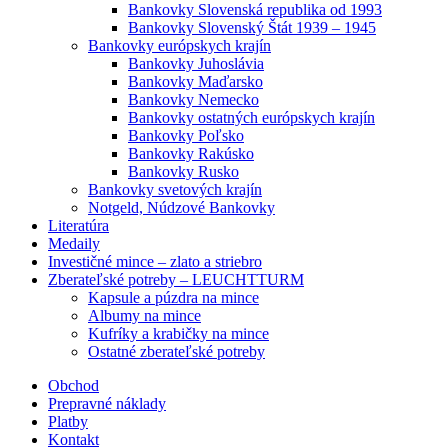
Bankovky Slovenská republika od 1993
Bankovky Slovenský Štát 1939 – 1945
Bankovky európskych krajín
Bankovky Juhoslávia
Bankovky Maďarsko
Bankovky Nemecko
Bankovky ostatných európskych krajín
Bankovky Poľsko
Bankovky Rakúsko
Bankovky Rusko
Bankovky svetových krajín
Notgeld, Núdzové Bankovky
Literatúra
Medaily
Investičné mince – zlato a striebro
Zberateľské potreby – LEUCHTTURM
Kapsule a púzdra na mince
Albumy na mince
Kufríky a krabičky na mince
Ostatné zberateľské potreby
Obchod
Prepravné náklady
Platby
Kontakt