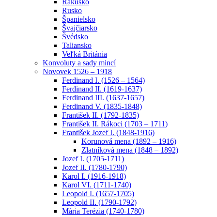
Rakúsko
Rusko
Španielsko
Švajčiarsko
Švédsko
Taliansko
Veľká Británia
Konvoluty a sady mincí
Novovek 1526 – 1918
Ferdinand I. (1526 – 1564)
Ferdinand II. (1619-1637)
Ferdinand III. (1637-1657)
Ferdinand V. (1835-1848)
František II. (1792-1835)
František II. Rákoci (1703 – 1711)
František Jozef I. (1848-1916)
Korunová mena (1892 – 1916)
Zlatníková mena (1848 – 1892)
Jozef I. (1705-1711)
Jozef II. (1780-1790)
Karol I. (1916-1918)
Karol VI. (1711-1740)
Leopold I. (1657-1705)
Leopold II. (1790-1792)
Mária Terézia (1740-1780)