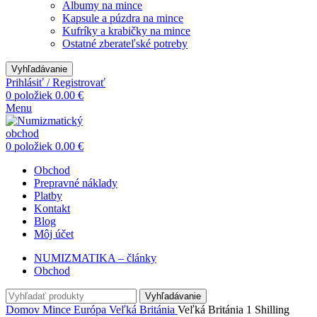
Albumy na mince
Kapsule a púzdra na mince
Kufríky a krabičky na mince
Ostatné zberateľské potreby
Vyhľadávanie
Prihlásiť / Registrovať
0
položiek
0.00
€
Menu
0
položiek
0.00
€
Obchod
Prepravné náklady
Platby
Kontakt
Blog
Môj účet
NUMIZMATIKA – články
Obchod
Vyhľadávanie
Domov
Mince
Európa
Veľká Británia
Veľká Británia 1 Shilling