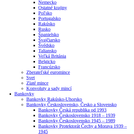
Nemecko
Ostatné krajiny
Poľsko
Portugalsko
Rakúsko
Rusko
Španielsko
Švajčiarsko
Švédsko
Taliansko
Veľká Británia
Belgicko
Francúzsko
Zberateľské euromince
Svet
Zlaté mince
Konvoluty a sady mincí
Bankovky
Bankovky Rakúsko-Uhorsko
Bankovky Československo, Česko a Slovensko
Bankovky Česká republika od 1993
Bankovky Československo 1918 – 1939
Bankovky Československo 1945 – 1989
Bankovky Protektorát Čechy a Morava 1939 –
1945