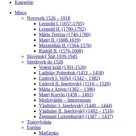
Kategórie
Mince
Novovek 1526 – 1918
Leopold I. (1657-1705)
Leopold II. (1790-1792)
Mária Terézia (1740-1780)
Matej II. (1608-1619)
Maximilián II. (1564-1576)
Rudolf II. (1576-1608)
Slovenský Štát 1939-1945
Stredovek do 1526
Volení králi (1301-1526)
Ladislav Pohrobok (1453 – 1458)
Ľudovít I. Veľký (1342 – 1382)
Ľudovít II. Jagelovský (1516 – 1526)
Mária z Anjou (1382 – 1386)
Matej Korvín (1458 – 1492)
Medzivládie – Interregnum
Vladislav I. Jagelovský (1440 – 1444)
Vladislav II. Jagelovský (1492 – 1516)
Žigmund Luxemburský (1387 – 1437)
Transylvánia
Európa
Maďarsko