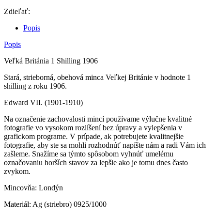
Zdieľať:
Popis
Popis
Veľká Británia 1 Shilling 1906
Stará, strieborná, obehová minca Veľkej Británie v hodnote 1
shilling z roku 1906.
Edward VII. (1901-1910)
Na označenie zachovalosti mincí používame výlučne kvalitné
fotografie vo vysokom rozlíšení bez úpravy a vylepšenia v
grafickom programe. V prípade, ak potrebujete kvalitnejšie
fotografie, aby ste sa mohli rozhodnúť napíšte nám a radi Vám ich
zašleme. Snažíme sa týmto spôsobom vyhnúť umelému
označovaniu horších stavov za lepšie ako je tomu dnes často
zvykom.
Mincovňa: Londýn
Materiál: Ag (striebro) 0925/1000