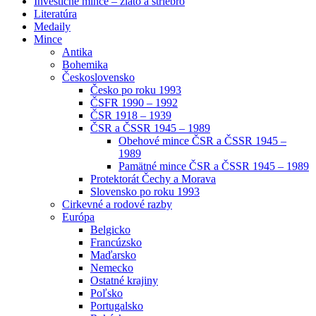
Investičné mince – zlato a striebro
Literatúra
Medaily
Mince
Antika
Bohemika
Československo
Česko po roku 1993
ČSFR 1990 – 1992
ČSR 1918 – 1939
ČSR a ČSSR 1945 – 1989
Obehové mince ČSR a ČSSR 1945 –
1989
Pamätné mince ČSR a ČSSR 1945 – 1989
Protektorát Čechy a Morava
Slovensko po roku 1993
Cirkevné a rodové razby
Európa
Belgicko
Francúzsko
Maďarsko
Nemecko
Ostatné krajiny
Poľsko
Portugalsko