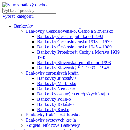
Vybrať kategóriu
Bankovky
Bankovky Československo, Česko a Slovensko
Bankovky Česká republika od 1993
Bankovky Československo 1918 – 1939
Bankovky Československo 1945 – 1989
Bankovky Protektorát Čechy a Morava 1939 –
1945
Bankovky Slovenská republika od 1993
Bankovky Slovenský Štát 1939 – 1945
Bankovky európskych krajín
Bankovky Juhoslávia
Bankovky Maďarsko
Bankovky Nemecko
Bankovky ostatných európskych krajín
Bankovky Poľsko
Bankovky Rakúsko
Bankovky Rusko
Bankovky Rakúsko-Uhorsko
Bankovky svetových krajín
Notgeld, Núdzové Bankovky