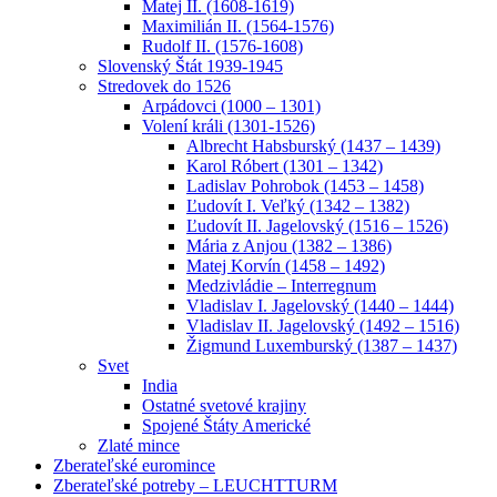
Matej II. (1608-1619)
Maximilián II. (1564-1576)
Rudolf II. (1576-1608)
Slovenský Štát 1939-1945
Stredovek do 1526
Arpádovci (1000 – 1301)
Volení králi (1301-1526)
Albrecht Habsburský (1437 – 1439)
Karol Róbert (1301 – 1342)
Ladislav Pohrobok (1453 – 1458)
Ľudovít I. Veľký (1342 – 1382)
Ľudovít II. Jagelovský (1516 – 1526)
Mária z Anjou (1382 – 1386)
Matej Korvín (1458 – 1492)
Medzivládie – Interregnum
Vladislav I. Jagelovský (1440 – 1444)
Vladislav II. Jagelovský (1492 – 1516)
Žigmund Luxemburský (1387 – 1437)
Svet
India
Ostatné svetové krajiny
Spojené Štáty Americké
Zlaté mince
Zberateľské euromince
Zberateľské potreby – LEUCHTTURM