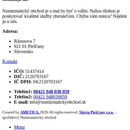
Numizmatický obchod je a mal by byť o vášni. Našou úlohou je
poskytovať kvalitné služby zberateľom. Chýba vám minca? Nájdete
ju u nás.
Adresa:
Rázusova 7
921 01 Piešťany
Slovensko
Kontakt
IČO:
51437414
DIČ:
2120703167
IČ DPH:
SK2120703167
Telefón1:
00421 948 030 059
Telefón2:
00421 948030059
E-mail:
info@numizmatickyobchod.sk
Created by
AMETICA.
2026 All rights reserved.
Slávia Piešťany s.r.o.
-
spoľahlivý Numizmatický obchod
Menu