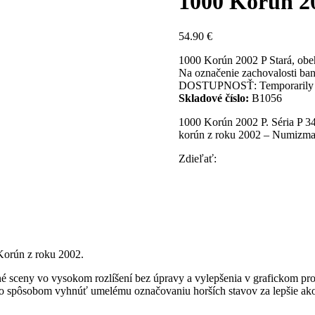
1000 Korún 2
54.90
€
1000 Korún 2002 P Stará, obe
Na označenie zachovalosti ba
DOSTUPNOSŤ:
Temporarily 
Skladové číslo:
B1056
1000 Korún 2002 P. Séria P 3
korún z roku 2002 – Numizma
Zdieľať:
Korún z roku 2002.
sceny vo vysokom rozlíšení bez úpravy a vylepšenia v grafickom progra
to spôsobom vyhnúť umelému označovaniu horších stavov za lepšie ako