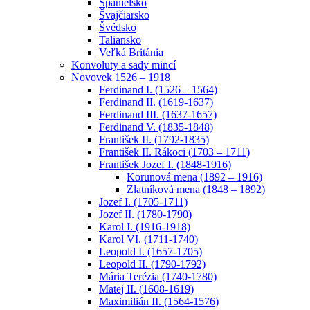
Španielsko
Švajčiarsko
Švédsko
Taliansko
Veľká Británia
Konvoluty a sady mincí
Novovek 1526 – 1918
Ferdinand I. (1526 – 1564)
Ferdinand II. (1619-1637)
Ferdinand III. (1637-1657)
Ferdinand V. (1835-1848)
František II. (1792-1835)
František II. Rákoci (1703 – 1711)
František Jozef I. (1848-1916)
Korunová mena (1892 – 1916)
Zlatníková mena (1848 – 1892)
Jozef I. (1705-1711)
Jozef II. (1780-1790)
Karol I. (1916-1918)
Karol VI. (1711-1740)
Leopold I. (1657-1705)
Leopold II. (1790-1792)
Mária Terézia (1740-1780)
Matej II. (1608-1619)
Maximilián II. (1564-1576)