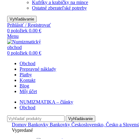
Kufríky a krabičky na mince
Ostatné zberateľské potreby
Vyhľadávanie
Prihlásiť / Registrovať
0
položiek
0.00
€
Menu
0
položiek
0.00
€
Obchod
Prepravné náklady
Platby
Kontakt
Blog
Môj účet
NUMIZMATIKA – články
Obchod
Vyhľadávanie
Domov
Bankovky
Bankovky Československo, Česko a Sloven
Vypredané