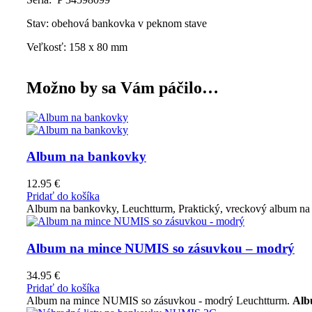
Stav: obehová bankovka v peknom stave
Veľkosť: 158 x 80 mm
Možno by sa Vám páčilo…
Album na bankovky
12.95
€
Pridať do košíka
Album na bankovky, Leuchtturm, Praktický, vreckový album n
Album na mince NUMIS so zásuvkou – modrý
34.95
€
Pridať do košíka
Album na mince NUMIS so zásuvkou - modrý Leuchtturm.
Alb