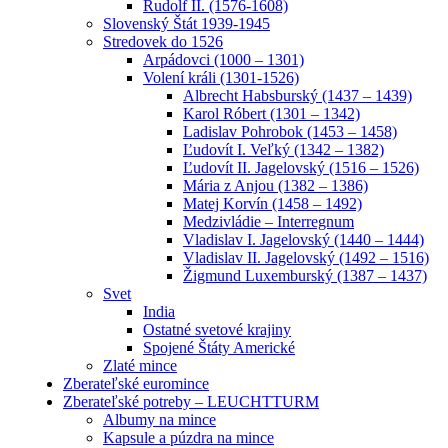
Rudolf II. (1576-1608)
Slovenský Štát 1939-1945
Stredovek do 1526
Arpádovci (1000 – 1301)
Volení králi (1301-1526)
Albrecht Habsburský (1437 – 1439)
Karol Róbert (1301 – 1342)
Ladislav Pohrobok (1453 – 1458)
Ľudovít I. Veľký (1342 – 1382)
Ľudovít II. Jagelovský (1516 – 1526)
Mária z Anjou (1382 – 1386)
Matej Korvín (1458 – 1492)
Medzivládie – Interregnum
Vladislav I. Jagelovský (1440 – 1444)
Vladislav II. Jagelovský (1492 – 1516)
Žigmund Luxemburský (1387 – 1437)
Svet
India
Ostatné svetové krajiny
Spojené Štáty Americké
Zlaté mince
Zberateľské euromince
Zberateľské potreby – LEUCHTTURM
Albumy na mince
Kapsule a púzdra na mince