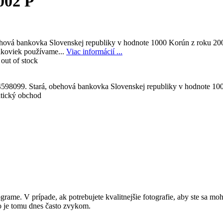
002 P
hová bankovka Slovenskej republiky v hodnote 1000 Korún z roku 20
nkoviek používame...
Viac informácií ...
out of stock
4598099. Stará, obehová bankovka Slovenskej republiky v hodnote 10
tický obchod
me. V prípade, ak potrebujete kvalitnejšie fotografie, aby ste sa moh
 je tomu dnes často zvykom.