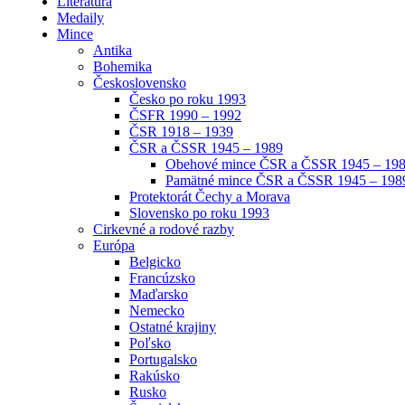
Literatúra
Medaily
Mince
Antika
Bohemika
Československo
Česko po roku 1993
ČSFR 1990 – 1992
ČSR 1918 – 1939
ČSR a ČSSR 1945 – 1989
Obehové mince ČSR a ČSSR 1945 – 19
Pamätné mince ČSR a ČSSR 1945 – 198
Protektorát Čechy a Morava
Slovensko po roku 1993
Cirkevné a rodové razby
Európa
Belgicko
Francúzsko
Maďarsko
Nemecko
Ostatné krajiny
Poľsko
Portugalsko
Rakúsko
Rusko