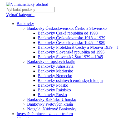
Vybrať kategóriu
Bankovky
Bankovky Československo, Česko a Slovensko
Bankovky Česká republika od 1993
Bankovky Československo 1918 – 1939
Bankovky Československo 1945 – 1989
Bankovky Protektorát Čechy a Morava 1939 – 
Bankovky Slovenská republika od 1993
Bankovky Slovenský Štát 1939 – 1945
Bankovky európskych krajín
Bankovky Juhoslávia
Bankovky Maďarsko
Bankovky Nemecko
Bankovky ostatných európskych krajín
Bankovky Poľsko
Bankovky Rakúsko
Bankovky Rusko
Bankovky Rakúsko-Uhorsko
Bankovky svetových krajín
Notgeld, Núdzové Bankovky
Investičné mince – zlato a striebro