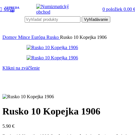
VYPREDA
0
položiek
0.00
Menu
NÉ
Vyhľadávanie
Domov
Mince
Európa
Rusko
Rusko 10 Kopejka 1906
Klikni na zväčšenie
Rusko 10 Kopejka 1906
5.90
€