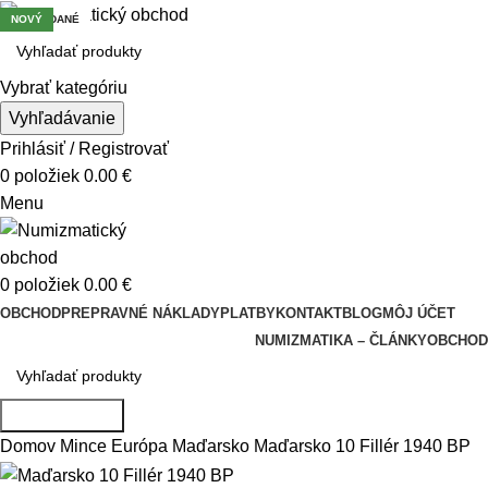
VYPREDANÉ
NOVÝ
Vybrať kategóriu
Vyhľadávanie
Prihlásiť / Registrovať
0
položiek
0.00
€
Menu
0
položiek
0.00
€
OBCHOD
PREPRAVNÉ NÁKLADY
PLATBY
KONTAKT
BLOG
MÔJ ÚČET
NUMIZMATIKA – ČLÁNKY
OBCHOD
Vyhľadávanie
Domov
Mince
Európa
Maďarsko
Maďarsko 10 Fillér 1940 BP