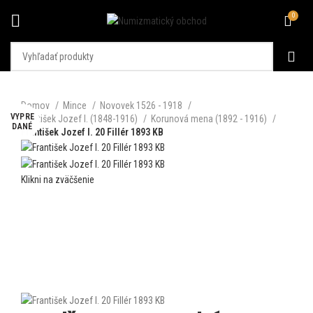
0
Domov
Mince
Novovek 1526 - 1918
VYPRE
VYPRE
František Jozef I. (1848-1916)
Korunová mena (1892 - 1916)
DANÉ
DANÉ
František Jozef I. 20 Fillér 1893 KB
Klikni na zväčšenie