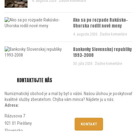
6. augusta 2026
Žiadne komentáre
Ako sa po rozpade Rakúsko-
Uhorska rodili nové meny
4. augusta 2026
Žiadne komentáre
Bankovky Slovenskej republiky
1993-2008
30. júla 2026
Žiadne komentáre
KONTAKTUJTE NÁS
Numizmatický obchod je a mal by byť o vášni. Našou úlohou je poskytovať
kvalitné služby zberateľom. Chýba vám minca? Nájdete ju u nás.
Adresa:
Rázusova 7
921 01 Piešťany
KONTAKT
Slovensko