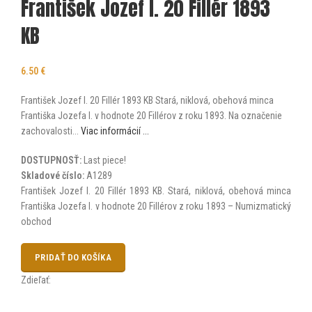
František Jozef I. 20 Fillér 1893
KB
6.50
€
František Jozef I. 20 Fillér 1893 KB Stará, niklová, obehová minca
Františka Jozefa I. v hodnote 20 Fillérov z roku 1893. Na označenie
zachovalosti...
Viac informácií ...
DOSTUPNOSŤ:
Last piece!
Skladové číslo:
A1289
František Jozef I. 20 Fillér 1893 KB. Stará, niklová, obehová minca
Františka Jozefa I. v hodnote 20 Fillérov z roku 1893 – Numizmatický
obchod
PRIDAŤ DO KOŠÍKA
Zdieľať: