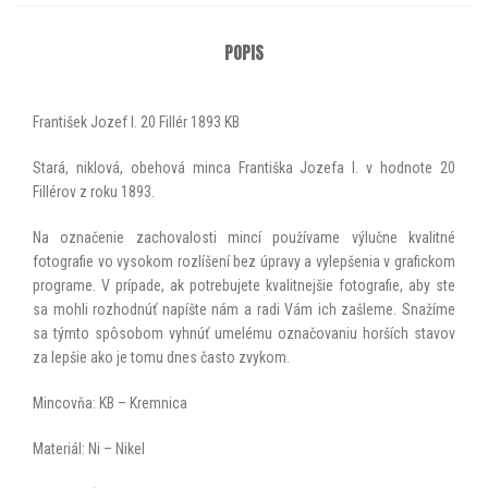
POPIS
František Jozef I. 20 Fillér 1893 KB
Stará, niklová, obehová minca Františka Jozefa I. v hodnote 20
Fillérov z roku 1893.
Na označenie zachovalosti mincí používame výlučne kvalitné
fotografie vo vysokom rozlíšení bez úpravy a vylepšenia v grafickom
programe. V prípade, ak potrebujete kvalitnejšie fotografie, aby ste
sa mohli rozhodnúť napíšte nám a radi Vám ich zašleme. Snažíme
sa týmto spôsobom vyhnúť umelému označovaniu horších stavov
za lepšie ako je tomu dnes často zvykom.
Mincovňa: KB – Kremnica
Materiál: Ni – Nikel